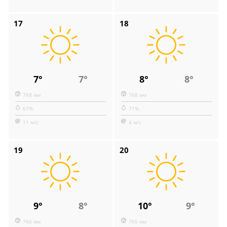
17
18
7°
7°
8°
8°
768 мм
768 мм
67%
71%
11 м/с
4 м/с
19
20
9°
8°
10°
9°
766 мм
765 мм