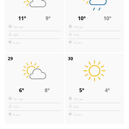
11°
9°
10°
10°
760 мм
759 мм
68%
71%
6 м/с
10 м/с
29
30
6°
8°
5°
4°
761 мм
763 мм
72%
66%
8 м/с
15 м/с