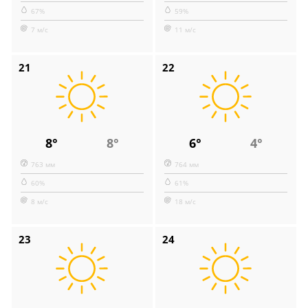
67%
59%
7 м/с
11 м/с
21
22
8°
8°
6°
4°
763 мм
764 мм
60%
61%
8 м/с
18 м/с
23
24