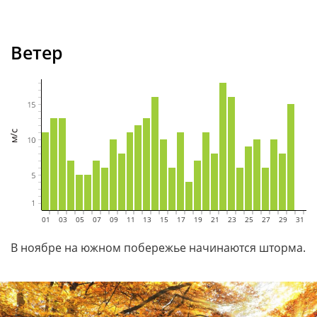
Ветер
01
02
03
04
05
06
07
08
09
10
11
12
13
14
15
16
17
18
19
20
21
22
23
24
25
26
27
28
29
30
31
В ноябре на южном побережье начинаются шторма.