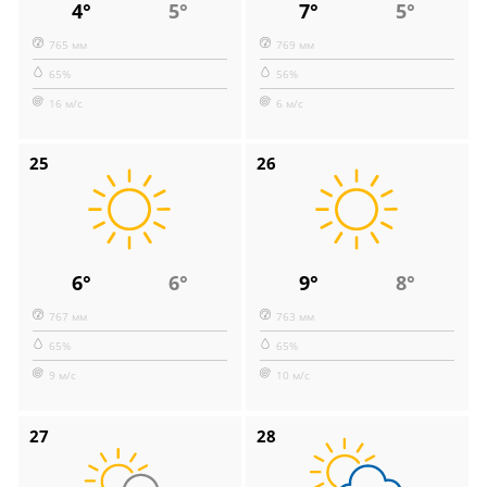
4°
5°
7°
5°
765 мм
769 мм
65%
56%
16 м/с
6 м/с
25
26
6°
6°
9°
8°
767 мм
763 мм
65%
65%
9 м/с
10 м/с
27
28