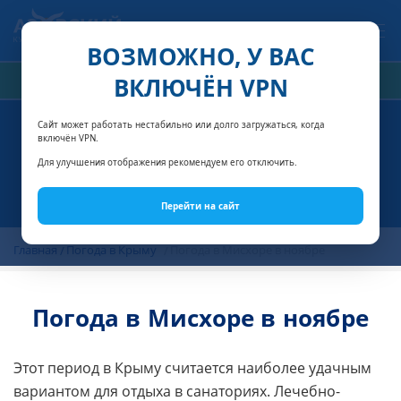
Связаться с нами
ВОЗМОЖНО, У ВАС
ВКЛЮЧЁН VPN
РАСЧЁТ СТОИМОСТИ
Сайт может работать нестабильно или долго загружаться, когда
включён VPN.
Для улучшения отображения рекомендуем его отключить.
Перейти на сайт
Главная
Погода в Крыму
Погода в Мисхоре в ноябре
Погода в Мисхоре в ноябре
Этот период в Крыму считается наиболее удачным
вариантом для отдыха в санаториях. Лечебно-