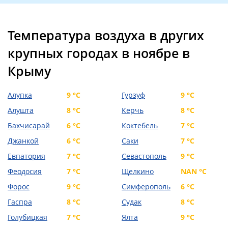
Температура воздуха в других
крупных городах в ноябре в
Крыму
Алупка
9 °C
Гурзуф
9 °C
Алушта
8 °C
Керчь
8 °C
Бахчисарай
6 °C
Коктебель
7 °C
Джанкой
6 °C
Саки
7 °C
Евпатория
7 °C
Севастополь
9 °C
Феодосия
7 °C
Щелкино
NAN °C
Форос
9 °C
Симферополь
6 °C
Гаспра
8 °C
Судак
8 °C
Голубицкая
7 °C
Ялта
9 °C