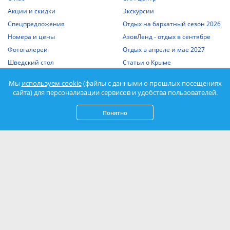
Акции и скидки
Экскурсии
Спецпредложения
Отдых на бархатный сезон 2026
Номера и цены
АзовЛенд - отдых в сентябре
Фотогалереи
Отдых в апреле и мае 2027
Шведский стол
Статьи о Крыме
Отдых с детьми
Выписка из единого реестра
Мы
используем cookie
(файлы с данными о прошлых посещениях
объектов классификации
Отдых на Азовском море
сайта) для персонализации сервисов и удобства пользователей.
Спорт
Понятно
Нажимая кнопку «Подписаться», вы соглашаетесь с
Политикой
конфиденциальности
и даете
согласие на обработку персональных данных
.