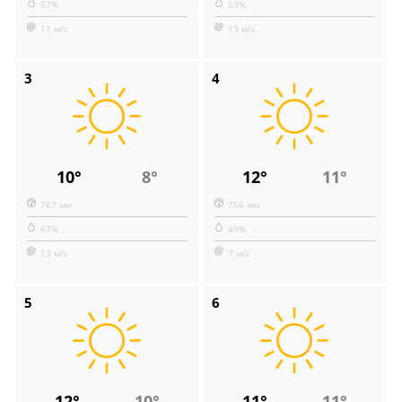
57%
53%
11 м/с
13 м/с
3
4
10°
8°
12°
11°
767 мм
766 мм
67%
49%
13 м/с
7 м/с
5
6
12°
10°
11°
11°