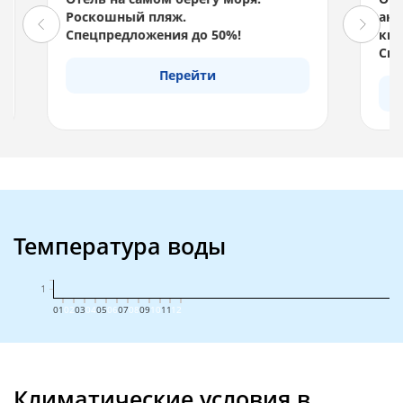
Роскошный пляж.
акв
Спецпредложения до 50%!
км 
Спе
Перейти
Температура воды
01
02
03
04
05
06
07
08
09
10
11
12
Климатические условия в