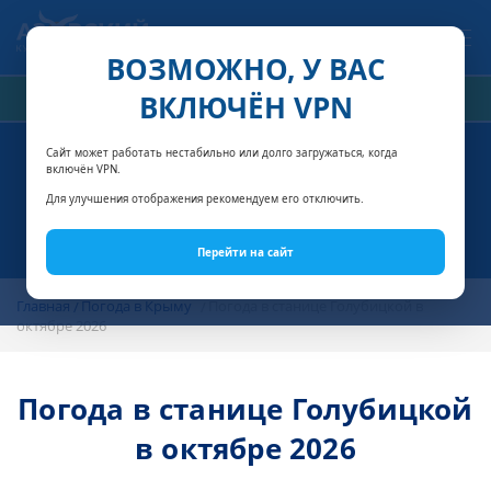
Связаться с нами
ВОЗМОЖНО, У ВАС
ВКЛЮЧЁН VPN
РАСЧЁТ СТОИМОСТИ
Сайт может работать нестабильно или долго загружаться, когда
включён VPN.
Для улучшения отображения рекомендуем его отключить.
Перейти на сайт
Главная
Погода в Крыму
Погода в станице Голубицкой в
октябре 2026
Погода в станице Голубицкой
в октябре 2026