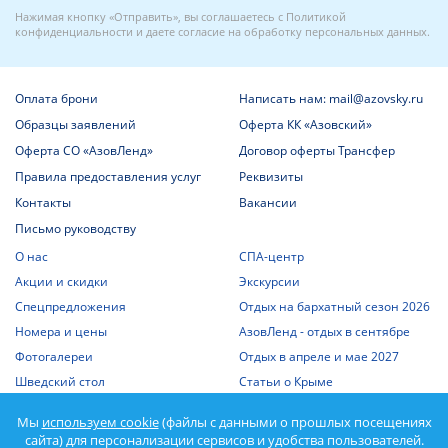
Нажимая кнопку «Отправить», вы соглашаетесь с
Политикой
конфиденциальности
и даете
согласие на обработку персональных данных
.
Оплата брони
Написать нам: mail@azovsky.ru
Образцы заявлений
Оферта КК «Азовский»
Оферта СО «АзовЛенд»
Договор оферты Трансфер
Правила предоставления услуг
Реквизиты
Контакты
Вакансии
Письмо руководству
О нас
СПА-центр
Акции и скидки
Экскурсии
Спецпредложения
Отдых на бархатный сезон 2026
Номера и цены
АзовЛенд - отдых в сентябре
Фотогалереи
Отдых в апреле и мае 2027
Шведский стол
Статьи о Крыме
Отдых с детьми
Выписка из единого реестра
Мы
используем cookie
(файлы с данными о прошлых посещениях
объектов классификации
Отдых на Азовском море
сайта) для персонализации сервисов и удобства пользователей.