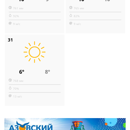
761 мм
765 мм
92%
82%
9 м/с
9 м/с
31
6°
8°
768 мм
70%
13 м/с