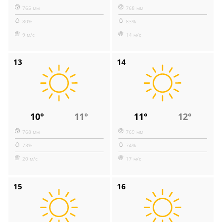
765 мм
768 мм
80%
83%
9 м/с
14 м/с
13
14
10°
11°
11°
12°
768 мм
769 мм
73%
74%
20 м/с
17 м/с
15
16