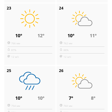
23
24
10°
12°
10°
11°
766 мм
762 мм
87%
88%
12 м/с
12 м/с
25
26
10°
10°
7°
8°
754 мм
760 мм