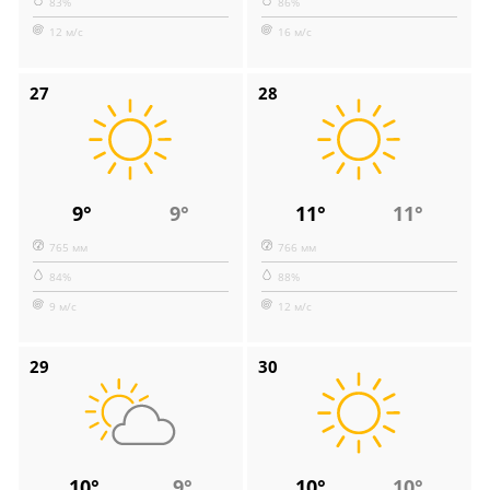
83%
86%
12 м/с
16 м/с
27
28
9°
9°
11°
11°
765 мм
766 мм
84%
88%
9 м/с
12 м/с
29
30
10°
9°
10°
10°