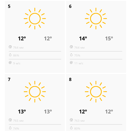
5
6
12°
12°
14°
15°
764 мм
764 мм
86%
75%
9 м/с
11 м/с
7
8
13°
13°
12°
12°
765 мм
763 мм
74%
80%