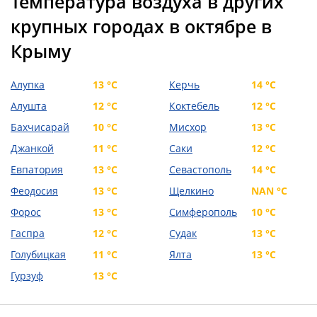
Температура воздуха в других
крупных городах в октябре в
Крыму
Алупка
13 °C
Керчь
14 °C
Алушта
12 °C
Коктебель
12 °C
Бахчисарай
10 °C
Мисхор
13 °C
Джанкой
11 °C
Саки
12 °C
Евпатория
13 °C
Севастополь
14 °C
Феодосия
13 °C
Щелкино
NAN °C
Форос
13 °C
Симферополь
10 °C
Гаспра
12 °C
Судак
13 °C
Голубицкая
11 °C
Ялта
13 °C
Гурзуф
13 °C