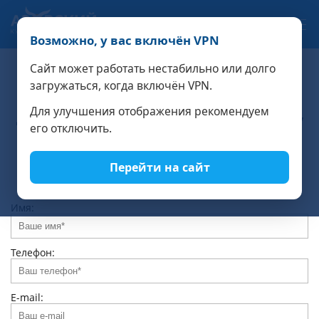
Связаться с нами
Возможно, у вас включён VPN
РАСЧЁТ СТОИМОСТИ
Сайт может работать нестабильно или долго
загружаться, когда включён VPN.
Письмо руководству
Для улучшения отображения рекомендуем
Дорогие друзья, мы искренне надеемся, что отдых у
его отключить.
нас вам очень понравится и делаем для этого всё
возможное. Обо всех предложениях и замечаниях
будем рады, если вы напишите нам.
Перейти на сайт
Имя:
Телефон:
E-mail: