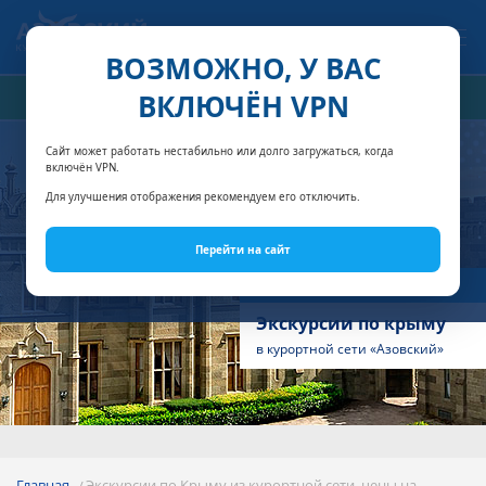
Связаться с нами
ВОЗМОЖНО, У ВАС
ВКЛЮЧЁН VPN
РАСЧЁТ СТОИМОСТИ
Сайт может работать нестабильно или долго загружаться, когда
включён VPN.
Для улучшения отображения рекомендуем его отключить.
Перейти на сайт
КС «Азовский»
Экскурсии по крыму
в курортной сети «Азовский»
Главная
Экскурсии по Крыму из курортной сети, цены на