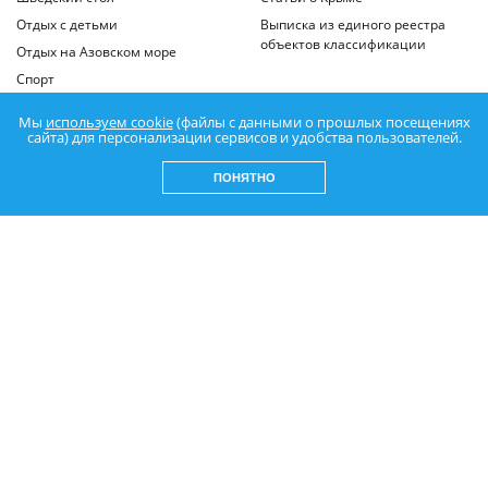
Отдых с детьми
Выписка из единого реестра
объектов классификации
Отдых на Азовском море
Спорт
Мы
используем cookie
(файлы с данными о прошлых посещениях
сайта) для персонализации сервисов и удобства пользователей.
ПОНЯТНО
Нажимая кнопку «Подписаться», вы соглашаетесь с
Политикой
конфиденциальности
и даете
согласие на обработку персональных данных
.
© 2003-2026 Azovsky. Все права защищены.