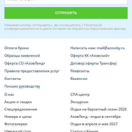
Нажимая кнопку «Отправить», вы соглашаетесь с
Политикой
конфиденциальности
и даете
согласие на обработку персональных данных
.
Оплата брони
Написать нам: mail@azovsky.ru
Образцы заявлений
Оферта КК «Азовский»
Оферта СО «АзовЛенд»
Договор оферты Трансфер
Правила предоставления услуг
Реквизиты
Контакты
Вакансии
Письмо руководству
О нас
СПА-центр
Акции и скидки
Экскурсии
Спецпредложения
Отдых на бархатный сезон 2026
Номера и цены
АзовЛенд - отдых в сентябре
Фотогалереи
Отдых в апреле и мае 2027
Шведский стол
Статьи о Крыме