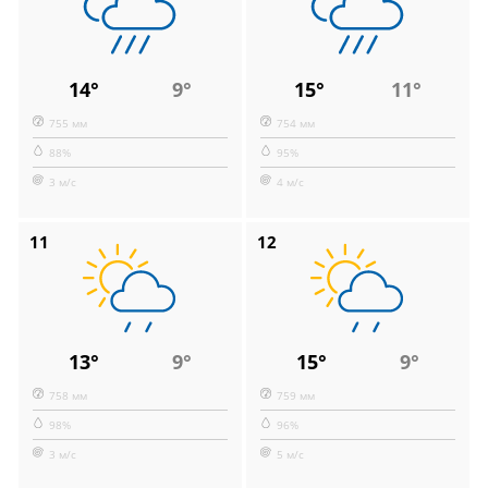
14°
9°
15°
11°
755 мм
754 мм
88%
95%
3 м/с
4 м/с
11
12
13°
9°
15°
9°
758 мм
759 мм
98%
96%
3 м/с
5 м/с