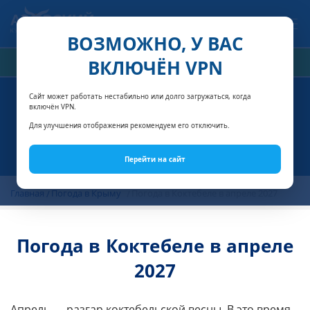
Связаться с нами
ВОЗМОЖНО, У ВАС
ВКЛЮЧЁН VPN
РАСЧЁТ СТОИМОСТИ
Сайт может работать нестабильно или долго загружаться, когда
включён VPN.
Для улучшения отображения рекомендуем его отключить.
Перейти на сайт
Главная
Погода в Крыму
Погода в Коктебеле в апреле 2027
Погода в Коктебеле в апреле
2027
Апрель — разгар коктебельской весны. В это время