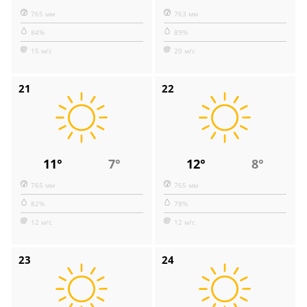
765 мм
763 мм
84%
89%
15 м/с
20 м/с
21
22
11°
7°
12°
8°
765 мм
765 мм
82%
78%
12 м/с
12 м/с
23
24