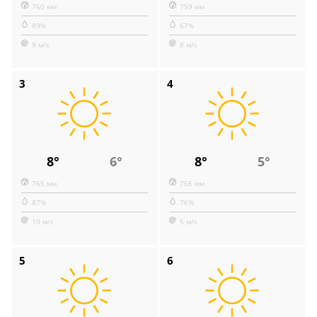
760 мм
759 мм
89%
67%
9 м/с
8 м/с
3
4
8°
6°
8°
5°
765 мм
766 мм
87%
76%
10 м/с
5 м/с
5
6