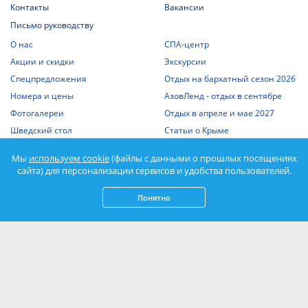
Контакты
Вакансии
Письмо руководству
О нас
СПА-центр
Акции и скидки
Экскурсии
Спецпредложения
Отдых на бархатный сезон 2026
Номера и цены
АзовЛенд - отдых в сентябре
Фотогалереи
Отдых в апреле и мае 2027
Шведский стол
Статьи о Крыме
Отдых с детьми
Выписка из единого реестра
Мы
используем cookie
(файлы с данными о прошлых посещениях
объектов классификации
Отдых на Азовском море
сайта) для персонализации сервисов и удобства пользователей.
Спорт
Понятно
Нажимая кнопку «Подписаться», вы соглашаетесь с
Политикой
конфиденциальности
и даете
согласие на обработку персональных данных
.