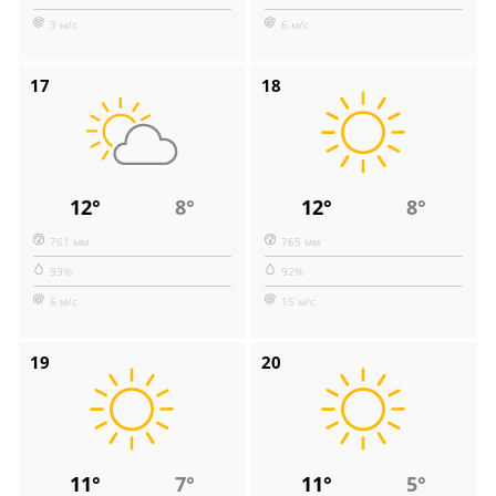
3 м/с
6 м/с
17
18
12°
8°
12°
8°
761 мм
765 мм
93%
92%
6 м/с
15 м/с
19
20
11°
7°
11°
5°