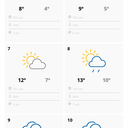
8°
4°
9°
5°
765 мм
763 мм
73%
74%
2 м/с
8 м/с
7
8
12°
7°
13°
10°
761 мм
759 мм
85%
86%
3 м/с
7 м/с
9
10