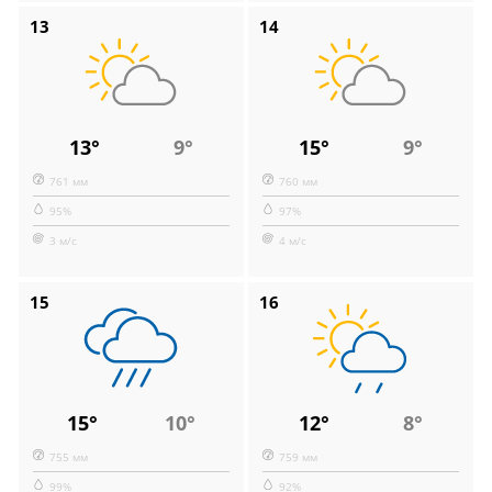
13
14
13°
9°
15°
9°
761 мм
760 мм
95%
97%
3 м/с
4 м/с
15
16
15°
10°
12°
8°
755 мм
759 мм
99%
92%