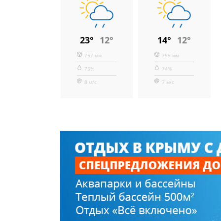
23°
12°
14°
12°
757 мм
759 мм
75%
74%
8 м/с
7 м/с