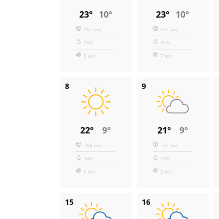
23°
10°
23°
10°
761 мм
761 мм
78%
81%
5 м/с
7 м/с
8
9
22°
9°
21°
9°
764 мм
761 мм
74%
76%
6 м/с
5 м/с
15
16