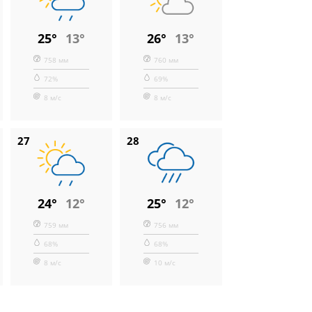
25°
13°
26°
13°
758 мм
760 мм
72%
69%
8 м/с
8 м/с
27
28
24°
12°
25°
12°
759 мм
756 мм
68%
68%
8 м/с
10 м/с