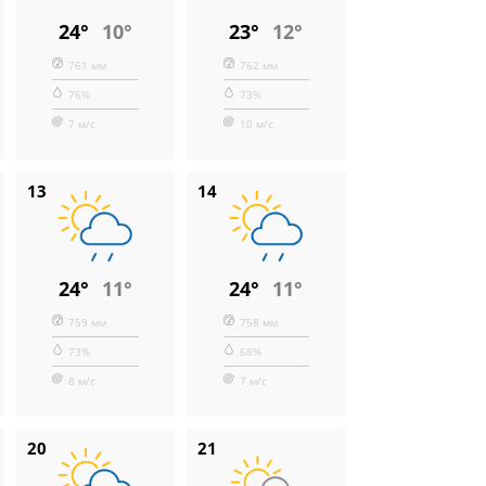
24°
10°
23°
12°
761 мм
762 мм
76%
73%
7 м/с
10 м/с
13
14
24°
11°
24°
11°
759 мм
758 мм
73%
68%
8 м/с
7 м/с
20
21