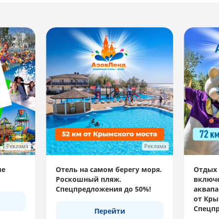
Реклама
Реклама
ые
Отель на самом берегу моря.
Отдых 
Роскошный пляж.
включе
Спецпредложения до 50%!
аквапа
от Кры
Спецпр
Перейти