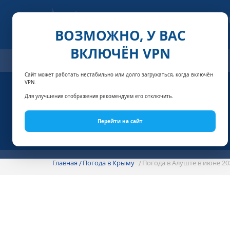
ВОЗМОЖНО, У ВАС
ВКЛЮЧЁН VPN
ОТЕЛИ
СПЕЦПРЕДЛОЖЕНИЯ
АКЦИИ
НОМЕРА И
Сайт может работать нестабильно или долго загружаться, когда включён
VPN.
Для улучшения отображения рекомендуем его отключить.
Перейти на сайт
Главная
Погода в Крыму
Погода в Алуште в июне 20