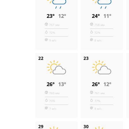
23°
12°
24°
11°
757 мм
758 мм
72%
72%
9 м/с
8 м/с
22
23
26°
13°
26°
12°
760 мм
761 мм
70%
77%
7 м/с
8 м/с
29
30