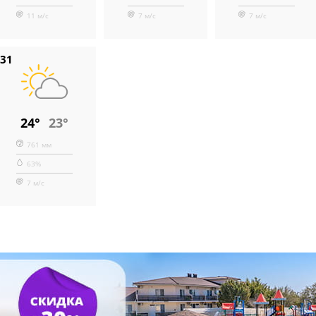
11 м/с
7 м/с
7 м/с
31
24°
23°
761 мм
63%
7 м/с