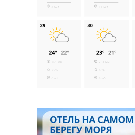
8 м/с
11 м/с
29
30
24°
22°
23°
21°
761 мм
761 мм
75%
66%
6 м/с
8 м/с