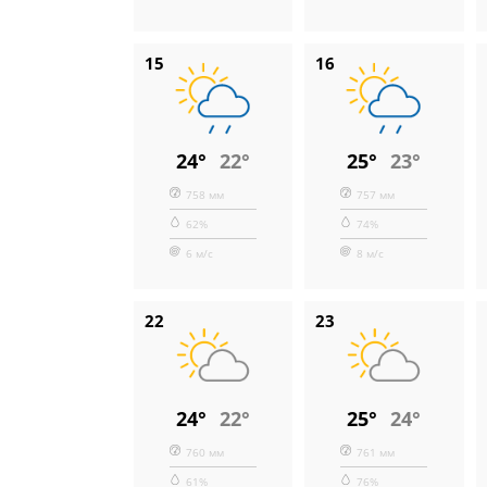
15
16
24°
22°
25°
23°
758 мм
757 мм
62%
74%
6 м/с
8 м/с
22
23
24°
22°
25°
24°
760 мм
761 мм
61%
76%