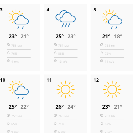
3
4
5
23°
21°
25°
23°
21°
18°
758 мм
751 мм
758 мм
76%
88%
72%
4 м/с
13 м/с
11 м/с
10
11
12
25°
22°
26°
24°
23°
21°
759 мм
763 мм
763 мм
65%
71%
67%
9 м/с
6 м/с
7 м/с