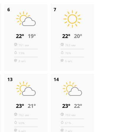
6
7
22°
19°
22°
20°
761 мм
763 мм
73%
76%
8 м/с
5 м/с
13
14
23°
21°
23°
22°
762 мм
760 мм
60%
61%
6 м/с
7 м/с