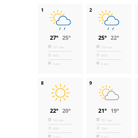
1
2
27°
25°
25°
22°
757 мм
758 мм
84%
65%
9 м/с
3 м/с
8
9
22°
20°
21°
19°
763 мм
761 мм
66%
70%
3 м/с
5 м/с