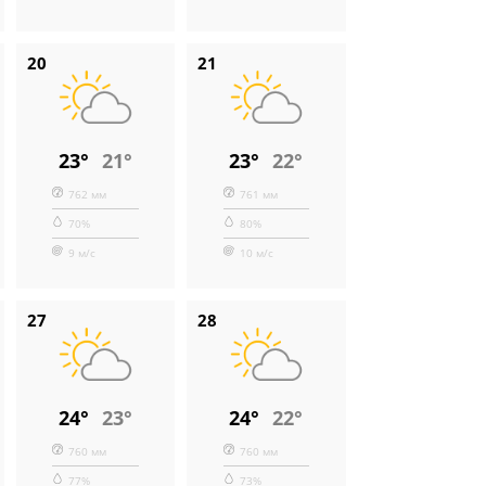
20
21
23°
21°
23°
22°
762 мм
761 мм
70%
80%
9 м/с
10 м/с
27
28
24°
23°
24°
22°
760 мм
760 мм
77%
73%