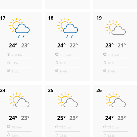
17
18
19
24°
23°
24°
22°
23°
21°
758 мм
758 мм
761 мм
84%
68%
85%
9 м/с
9 м/с
8 м/с
24
25
26
24°
23°
25°
23°
24°
23°
761 мм
760 мм
760 мм
75%
78%
83%