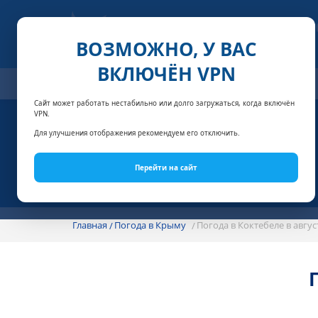
ВОЗМОЖНО, У ВАС
ВКЛЮЧЁН VPN
ОТЕЛИ
СПЕЦПРЕДЛОЖЕНИЯ
АКЦИИ
НОМЕРА И
Сайт может работать нестабильно или долго загружаться, когда включён
VPN.
Для улучшения отображения рекомендуем его отключить.
Перейти на сайт
Главная
Погода в Крыму
Погода в Коктебеле в авгус