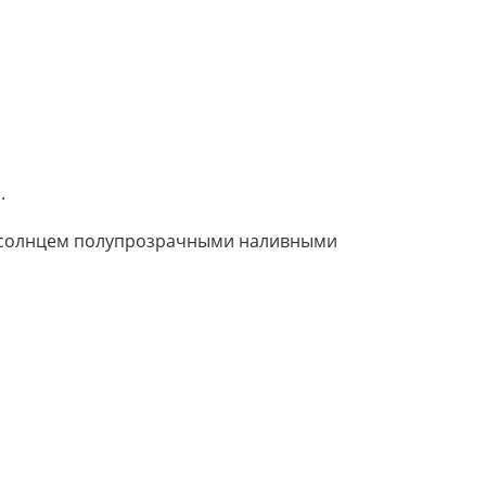
.
ми солнцем полупрозрачными наливными