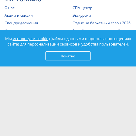
О нас
СПА-центр
Акции и скидки
Экскурсии
Спецпредложения
Отдых на бархатный сезон 2026
Номера и цены
АзовЛенд - отдых в сентябре
Фотогалереи
Отдых в апреле и мае 2027
Мы
используем cookie
(файлы с данными о прошлых посещениях
сайта) для персонализации сервисов и удобства пользователей.
Шведский стол
Статьи о Крыме
Отдых с детьми
Выписка из единого реестра
Понятно
объектов классификации
Отдых на Азовском море
Спорт
Нажимая кнопку «Подписаться», вы соглашаетесь с
Политикой
конфиденциальности
и даете
согласие на обработку персональных данных
.