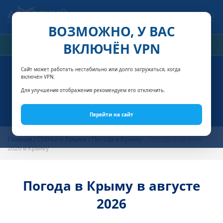
Связаться с нами
ВОЗМОЖНО, У ВАС
ВКЛЮЧЁН VPN
РАСЧЁТ СТОИМОСТИ
Сайт может работать нестабильно или долго загружаться, когда
включён VPN.
Для улучшения отображения рекомендуем его отключить.
Перейти на сайт
Главная
Статьи о Крыме
Погода в Крыму
Погода в августе
2026 в Крыму
Погода в Крыму в августе
2026