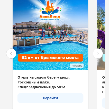
Реклама
Отель на самом берегу моря.
Отд
Роскошный пляж.
акв
Спецпредложения до 50%!
км 
Спе
Перейти