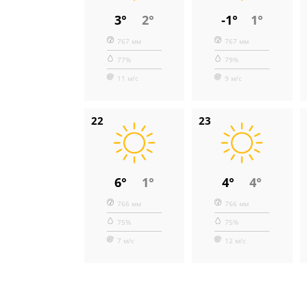
3°
2°
-1°
1°
767 мм
767 мм
77%
79%
11 м/с
9 м/с
22
23
6°
1°
4°
4°
766 мм
766 мм
75%
75%
7 м/с
12 м/с