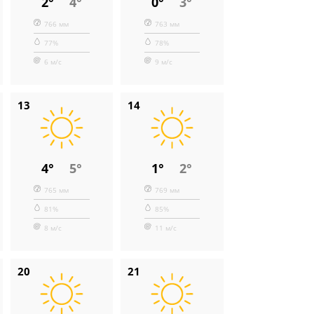
2°
4°
0°
3°
766 мм
763 мм
77%
78%
6 м/с
9 м/с
13
14
4°
5°
1°
2°
765 мм
769 мм
81%
85%
8 м/с
11 м/с
20
21