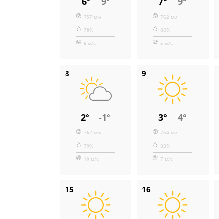
6°
9°
7°
9°
757 мм
762 мм
78%
85%
5 м/с
5 м/с
8
9
2°
-1°
3°
4°
762 мм
764 мм
79%
83%
10 м/с
7 м/с
15
16