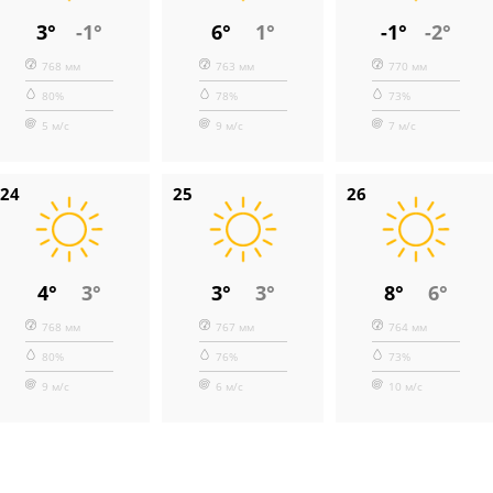
3°
-1°
6°
1°
-1°
-2°
768 мм
763 мм
770 мм
80%
78%
73%
5 м/с
9 м/с
7 м/с
24
25
26
4°
3°
3°
3°
8°
6°
768 мм
767 мм
764 мм
80%
76%
73%
9 м/с
6 м/с
10 м/с