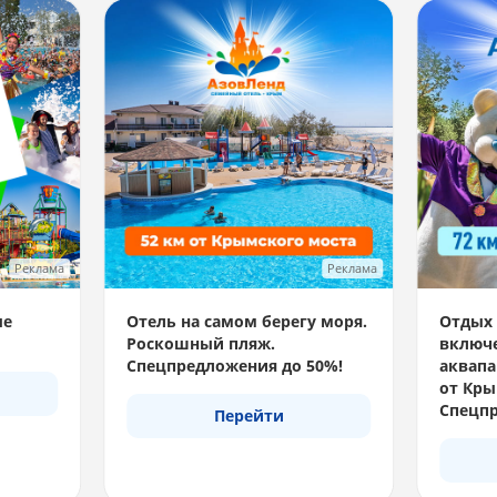
Реклама
Реклама
ые
Отель на самом берегу моря.
Отдых 
Роскошный пляж.
включе
Спецпредложения до 50%!
аквапа
от Кры
Спецпр
Перейти