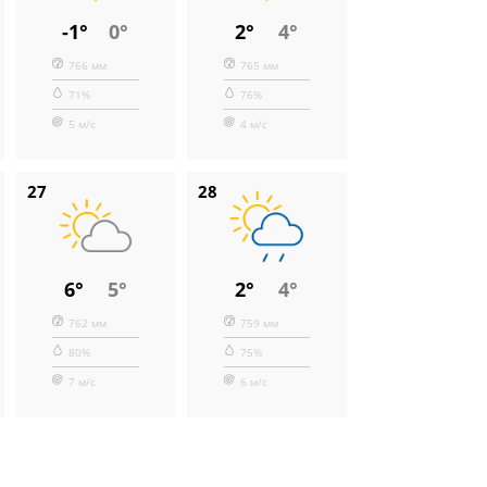
-1°
0°
2°
4°
766 мм
765 мм
71%
76%
5 м/с
4 м/с
27
28
6°
5°
2°
4°
762 мм
759 мм
80%
75%
7 м/с
6 м/с