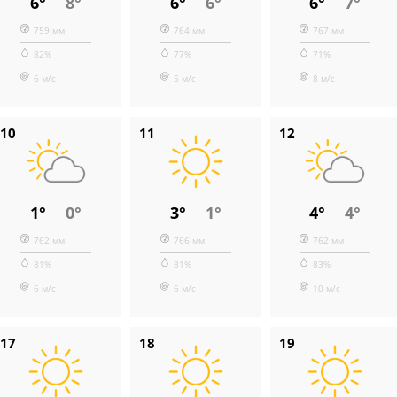
6°
8°
6°
6°
6°
7°
759 мм
764 мм
767 мм
82%
77%
71%
6 м/с
5 м/с
8 м/с
10
11
12
1°
0°
3°
1°
4°
4°
762 мм
766 мм
762 мм
81%
81%
83%
6 м/с
6 м/с
10 м/с
17
18
19