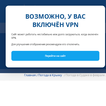
ВОЗМОЖНО, У ВАС
ВКЛЮЧЁН VPN
ОТЕЛИ
СПЕЦПРЕДЛОЖЕНИЯ
АКЦИИ
НОМЕРА И
Сайт может работать нестабильно или долго загружаться, когда включён
VPN.
Для улучшения отображения рекомендуем его отключить.
Перейти на сайт
Главная
Погода в Крыму
Погода в Судаке в феврале 