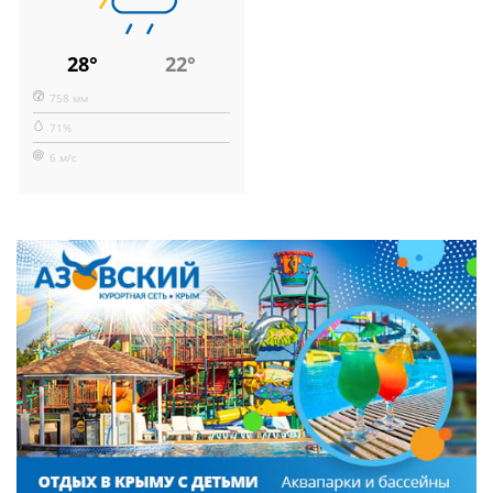
28°
22°
758 мм
71%
6 м/с