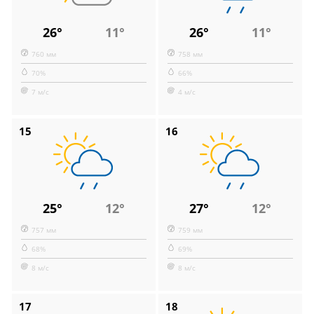
26°
11°
26°
11°
760 мм
758 мм
70%
66%
7 м/с
4 м/с
15
16
25°
12°
27°
12°
757 мм
759 мм
68%
69%
8 м/с
8 м/с
17
18