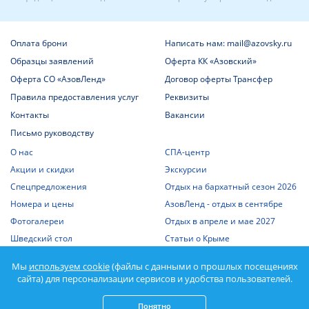
Оплата брони
Написать нам: mail@azovsky.ru
Образцы заявлений
Оферта КК «Азовский»
Оферта СО «АзовЛенд»
Договор оферты Трансфер
Правила предоставления услуг
Реквизиты
Контакты
Вакансии
Письмо руководству
О нас
СПА-центр
Акции и скидки
Экскурсии
Спецпредложения
Отдых на бархатный сезон 2026
Номера и цены
АзовЛенд - отдых в сентябре
Фотогалереи
Отдых в апреле и мае 2027
Шведский стол
Статьи о Крыме
Отдых с детьми
Выписка из единого реестра
Мы
используем cookie
(файлы с данными о прошлых посещениях
объектов классификации
Отдых на Азовском море
сайта) для персонализации сервисов и удобства пользователей.
Спорт
Понятно