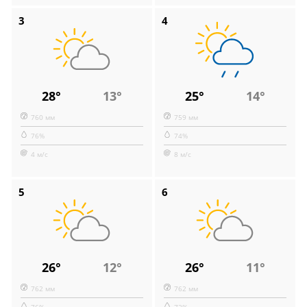
3
4
28°
13°
25°
14°
760 мм
759 мм
76%
74%
4 м/с
8 м/с
5
6
26°
12°
26°
11°
762 мм
762 мм
76%
72%