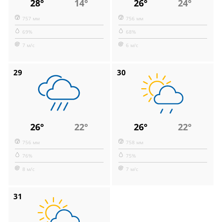
28°
14°
26°
24°
757 мм
756 мм
69%
68%
7 м/с
6 м/с
29
30
26°
22°
26°
22°
756 мм
758 мм
76%
75%
8 м/с
7 м/с
31