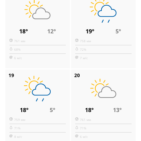
18°
12°
19°
5°
761 мм
758 мм
68%
72%
6 м/с
7 м/с
19
20
18°
5°
18°
13°
759 мм
761 мм
71%
71%
8 м/с
6 м/с