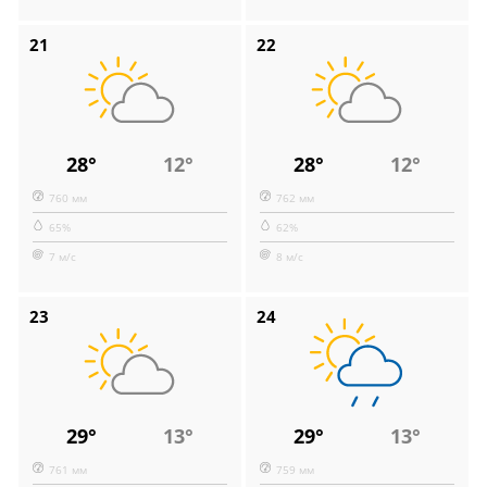
21
22
28°
12°
28°
12°
760 мм
762 мм
65%
62%
7 м/с
8 м/с
23
24
29°
13°
29°
13°
761 мм
759 мм