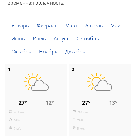
переменная облачность.
Январь
Февраль
Март
Апрель
Май
Июнь
Июль
Август
Сентябрь
Октябрь
Ноябрь
Декабрь
1
2
27°
12°
27°
13°
761 мм
761 мм
76%
79%
7 м/с
5 м/с