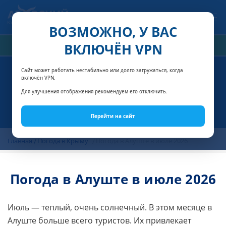
Связаться с нами
ВОЗМОЖНО, У ВАС
ВКЛЮЧЁН VPN
РАСЧЁТ СТОИМОСТИ
Сайт может работать нестабильно или долго загружаться, когда
включён VPN.
Для улучшения отображения рекомендуем его отключить.
Перейти на сайт
Главная
Погода в Крыму
Погода в Алуште в июле 2026
Погода в Алуште в июле 2026
Июль — теплый, очень солнечный. В этом месяце в
Алуште больше всего туристов. Их привлекает