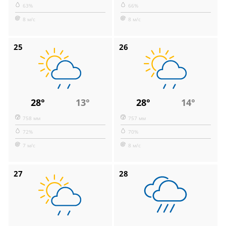
63%
66%
8 м/с
8 м/с
25
26
28°
13°
28°
14°
758 мм
757 мм
72%
70%
7 м/с
8 м/с
27
28