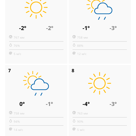
-2°
-2°
-1°
-3°
767 мм
758 мм
76%
88%
5 м/с
12 м/с
7
8
0°
-1°
-4°
-3°
758 мм
763 мм
94%
90%
14 м/с
5 м/с