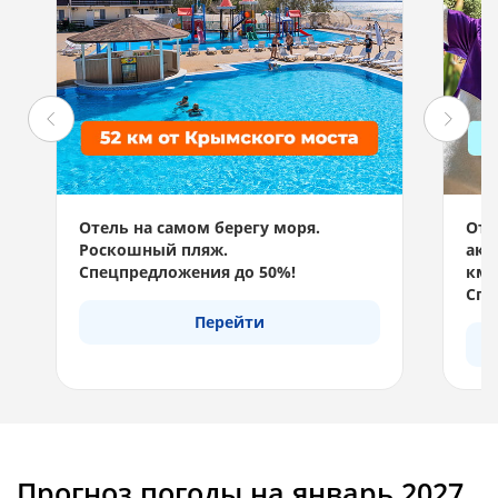
Отель на самом берегу моря.
Отд
Роскошный пляж.
акв
Спецпредложения до 50%!
км 
Спе
Перейти
Прогноз погоды на январь 2027