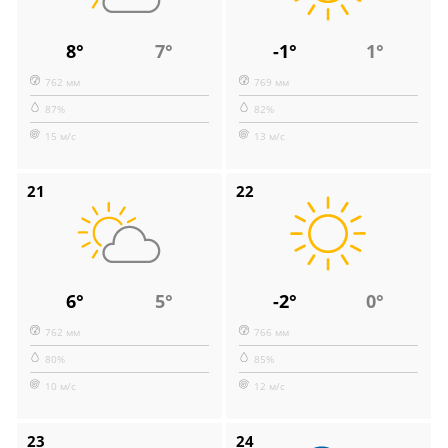
8°
7°
-1°
1°
762 мм
769 мм
87%
82%
15 м/с
13 м/с
21
22
6°
5°
-2°
0°
762 мм
766 мм
80%
85%
10 м/с
12 м/с
23
24