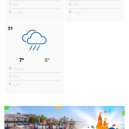
83%
71%
11 м/с
9 м/с
31
7°
8°
755 мм
75%
5 м/с