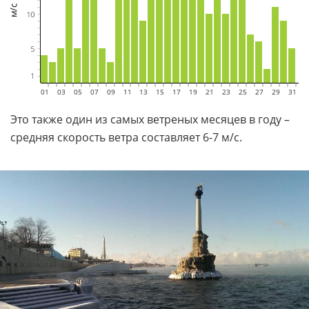
01
02
03
04
05
06
07
08
09
10
11
12
13
14
15
16
17
18
19
20
21
22
23
24
25
26
27
28
29
30
31
Это также один из самых ветреных месяцев в году –
средняя скорость ветра составляет 6-7 м/с.