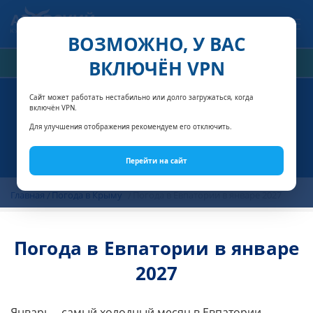
Связаться с нами
ВОЗМОЖНО, У ВАС
ВКЛЮЧЁН VPN
РАСЧЁТ СТОИМОСТИ
Сайт может работать нестабильно или долго загружаться, когда
включён VPN.
Для улучшения отображения рекомендуем его отключить.
Перейти на сайт
Главная
Погода в Крыму
Погода в Евпатории в январе 2027
Погода в Евпатории в январе
2027
Январь – самый холодный месяц в Евпатории.