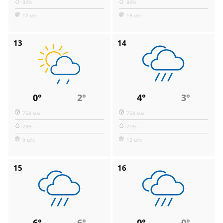
92%
80%
17 м/с
19 м/с
13
14
0°
2°
4°
3°
758 мм
754 мм
78%
71%
9 м/с
13 м/с
15
16
6°
6°
0°
0°