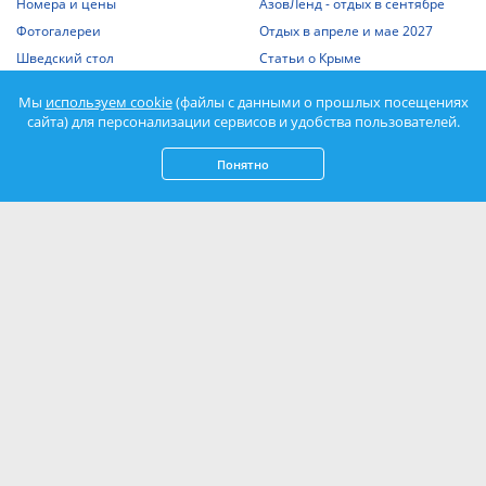
Номера и цены
АзовЛенд - отдых в сентябре
Фотогалереи
Отдых в апреле и мае 2027
Шведский стол
Статьи о Крыме
Отдых с детьми
Выписка из единого реестра
Мы
используем cookie
(файлы с данными о прошлых посещениях
объектов классификации
Отдых на Азовском море
сайта) для персонализации сервисов и удобства пользователей.
Спорт
Понятно
Нажимая кнопку «Подписаться», вы соглашаетесь с
Политикой
конфиденциальности
и даете
согласие на обработку персональных данных
.