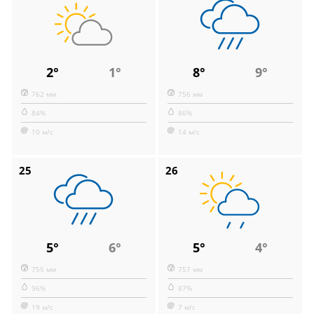
2°
1°
8°
9°
762 мм
756 мм
84%
86%
10 м/с
14 м/с
25
26
5°
6°
5°
4°
755 мм
757 мм
96%
87%
19 м/с
7 м/с