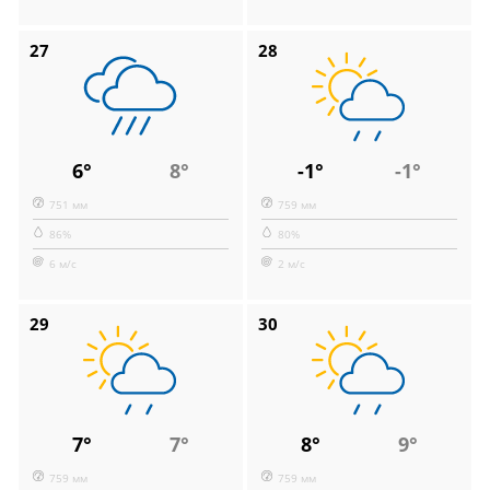
27
28
6°
8°
-1°
-1°
751 мм
759 мм
86%
80%
6 м/с
2 м/с
29
30
7°
7°
8°
9°
759 мм
759 мм