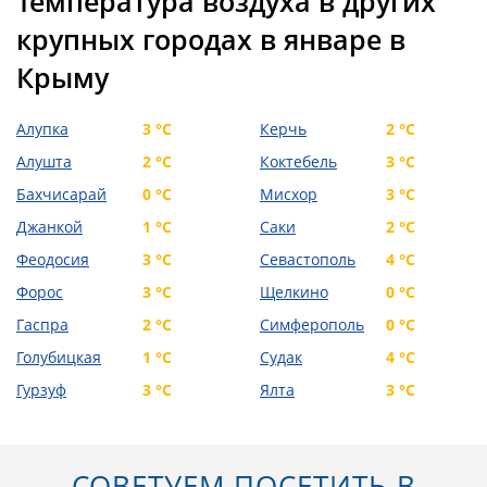
Температура воздуха в других
крупных городах в январе в
Крыму
Алупка
3 °C
Керчь
2 °C
Алушта
2 °C
Коктебель
3 °C
Бахчисарай
0 °C
Мисхор
3 °C
Джанкой
1 °C
Саки
2 °C
Феодосия
3 °C
Севастополь
4 °C
Форос
3 °C
Щелкино
0 °C
Гаспра
2 °C
Симферополь
0 °C
Голубицкая
1 °C
Судак
4 °C
Гурзуф
3 °C
Ялта
3 °C
СОВЕТУЕМ ПОСЕТИТЬ В