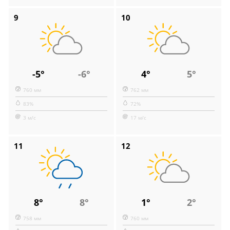
9
10
-5°
-6°
4°
5°
760 мм
762 мм
83%
72%
3 м/с
17 м/с
11
12
8°
8°
1°
2°
758 мм
760 мм