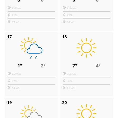
750 мм
754 мм
81%
72%
17 м/с
16 м/с
17
18
1°
2°
7°
4°
759 мм
764 мм
87%
82%
14 м/с
18 м/с
19
20