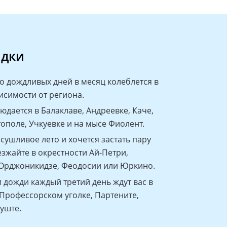
адки
о дождливых дней в месяц колеблется в
висимости от региона.
дается в Балаклаве, Андреевке, Каче,
тополе, Учкуевке и на мысе Фиолент.
сушливое лето и хочется застать пару
зжайте в окрестности Ай-Петри,
 Орджоникидзе, Феодосии или Юркино.
 дожди каждый третий день ждут вас в
Профессорском уголке, Партените,
луште.