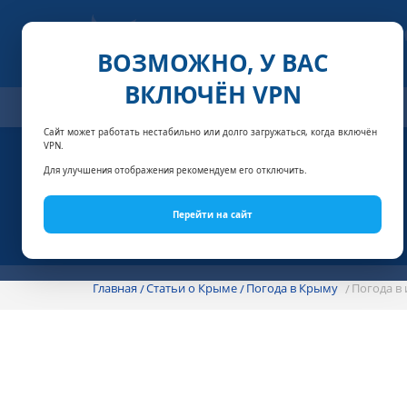
ВОЗМОЖНО, У ВАС
ВКЛЮЧЁН VPN
ОТЕЛИ
СПЕЦПРЕДЛОЖЕНИЯ
АКЦИИ
НОМЕРА И
Сайт может работать нестабильно или долго загружаться, когда включён
VPN.
Для улучшения отображения рекомендуем его отключить.
Перейти на сайт
Главная
Статьи о Крыме
Погода в Крыму
Погода в