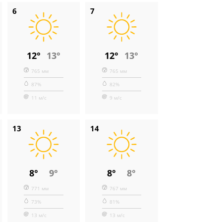
6
7
12°
13°
12°
13°
765 мм
765 мм
87%
82%
11 м/с
9 м/с
13
14
8°
9°
8°
8°
771 мм
767 мм
73%
81%
13 м/с
13 м/с