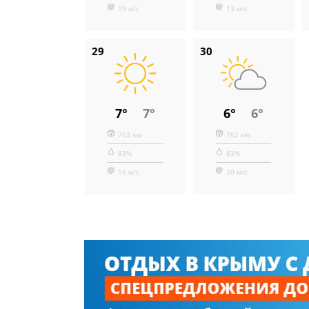
19 м/с
13 м/с
29
30
7°
7°
6°
6°
763 мм
762 мм
83%
83%
16 м/с
20 м/с