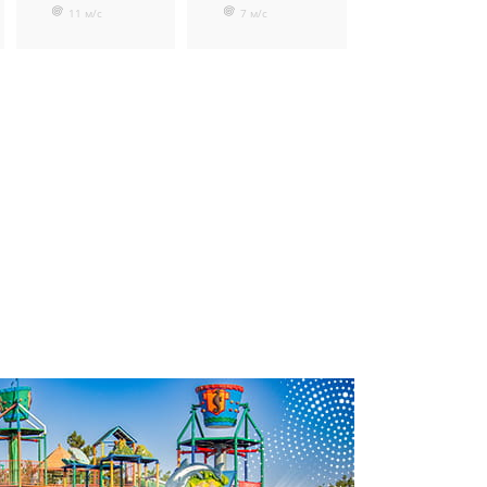
11 м/с
7 м/с