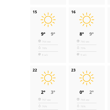
15
16
9°
9°
8°
9°
764 мм
766 мм
78%
79%
8 м/с
9 м/с
22
23
2°
3°
0°
2°
767 мм
768 мм
76%
76%