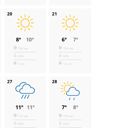
20
21
8°
10°
6°
7°
766 мм
768 мм
86%
84%
9 м/с
13 м/с
27
28
11°
11°
7°
8°
755 мм
759 мм
88%
84%