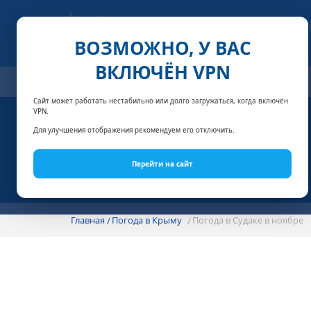
ВОЗМОЖНО, У ВАС
ВКЛЮЧЁН VPN
ОТЕЛИ
СПЕЦПРЕДЛОЖЕНИЯ
АКЦИИ
НОМЕРА И
Сайт может работать нестабильно или долго загружаться, когда включён
VPN.
Для улучшения отображения рекомендуем его отключить.
Перейти на сайт
Главная
Погода в Крыму
Погода в Судаке в ноябре