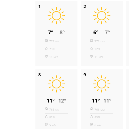
1
2
7°
8°
6°
7°
771 мм
772 мм
73%
72%
11 м/с
11 м/с
8
9
11°
12°
11°
11°
765 мм
766 мм
82%
83%
5 м/с
6 м/с