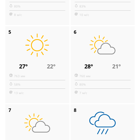
80%
83%
8 м/с
10 м/с
5
6
27°
22°
28°
21°
763 мм
760 мм
58%
80%
13 м/с
7 м/с
7
8