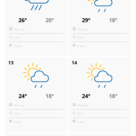
26°
20°
29°
18°
756 мм
757 мм
62%
70%
2 м/с
4 м/с
13
14
24°
18°
24°
18°
757 мм
758 мм
72%
76%
4 м/с
3 м/с