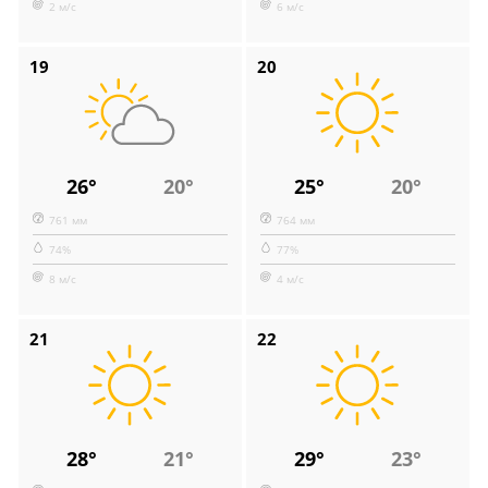
2 м/с
6 м/с
19
20
26°
20°
25°
20°
761 мм
764 мм
74%
77%
8 м/с
4 м/с
21
22
28°
21°
29°
23°