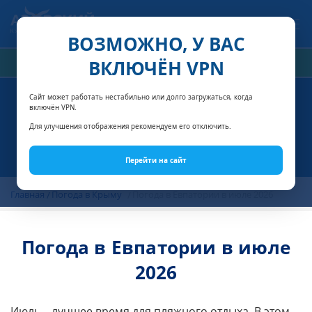
Связаться с нами
ВОЗМОЖНО, У ВАС
ВКЛЮЧЁН VPN
РАСЧЁТ СТОИМОСТИ
Сайт может работать нестабильно или долго загружаться, когда
включён VPN.
Для улучшения отображения рекомендуем его отключить.
Перейти на сайт
Главная
Погода в Крыму
Погода в Евпатории в июле 2026
Погода в Евпатории в июле
2026
Июль – лучшее время для пляжного отдыха. В этом