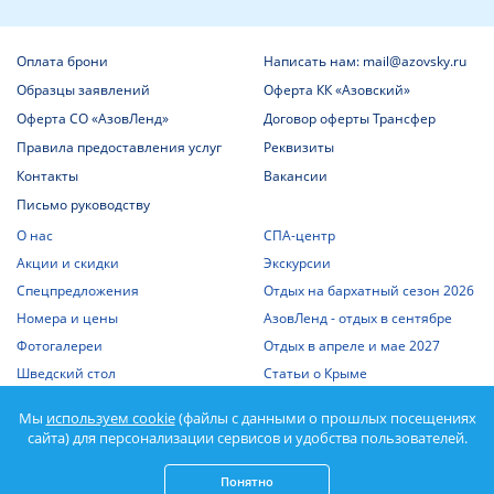
Оплата брони
Написать нам: mail@azovsky.ru
Образцы заявлений
Оферта КК «Азовский»
Оферта СО «АзовЛенд»
Договор оферты Трансфер
Правила предоставления услуг
Реквизиты
Контакты
Вакансии
Письмо руководству
О нас
СПА-центр
Акции и скидки
Экскурсии
Спецпредложения
Отдых на бархатный сезон 2026
Номера и цены
АзовЛенд - отдых в сентябре
Фотогалереи
Отдых в апреле и мае 2027
Шведский стол
Статьи о Крыме
Отдых с детьми
Выписка из единого реестра
Мы
используем cookie
(файлы с данными о прошлых посещениях
объектов классификации
Отдых на Азовском море
сайта) для персонализации сервисов и удобства пользователей.
Спорт
Понятно