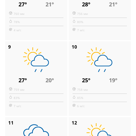
27°
21°
28°
21°
760 мм
756 мм
78%
80%
4 м/с
7 м/с
9
10
27°
20°
25°
19°
759 мм
758 мм
83%
85%
7 м/с
6 м/с
11
12