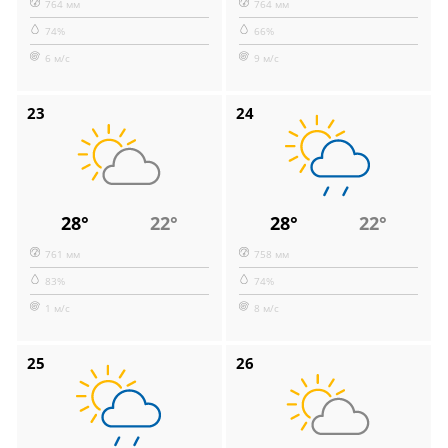
764 мм
764 мм
74%
66%
6 м/с
9 м/с
23
24
28°
22°
28°
22°
761 мм
758 мм
83%
74%
1 м/с
8 м/с
25
26