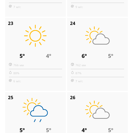
7 м/с
9 м/с
23
24
5°
4°
6°
5°
766 мм
762 мм
88%
87%
6 м/с
7 м/с
25
26
5°
5°
4°
5°