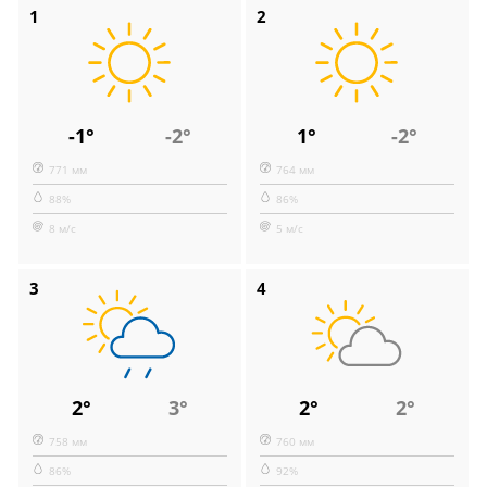
1
2
-1°
-2°
1°
-2°
771 мм
764 мм
88%
86%
8 м/с
5 м/с
3
4
2°
3°
2°
2°
758 мм
760 мм
86%
92%