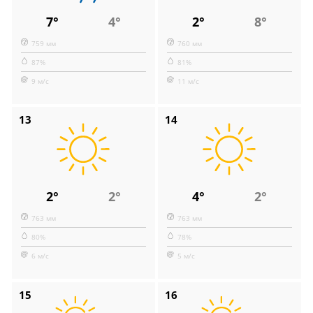
7°
4°
2°
8°
759 мм
760 мм
87%
81%
9 м/с
11 м/с
13
14
2°
2°
4°
2°
763 мм
763 мм
80%
78%
6 м/с
5 м/с
15
16