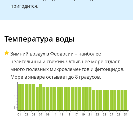
пригодится.
Температура воды
Зимний воздух в Феодосии – наиболее
целительный и свежий. Остывшее море отдает
много полезных микроэлементов и фитонцидов.
Море в январе остывает до 8 градусов.
01
02
03
04
05
06
07
08
09
10
11
12
13
14
15
16
17
18
19
20
21
22
23
24
25
26
27
28
29
30
31