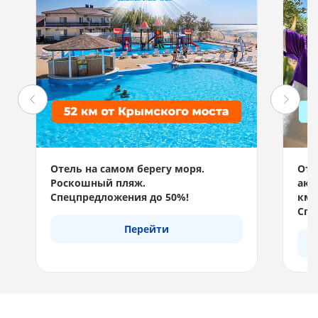
Отель на самом берегу моря.
Отд
Роскошный пляж.
акв
Спецпредложения до 50%!
км 
Спе
Перейти