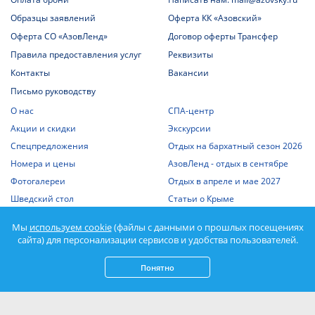
Образцы заявлений
Оферта КК «Азовский»
Оферта СО «АзовЛенд»
Договор оферты Трансфер
Правила предоставления услуг
Реквизиты
Контакты
Вакансии
Письмо руководству
О нас
СПА-центр
Акции и скидки
Экскурсии
Спецпредложения
Отдых на бархатный сезон 2026
Номера и цены
АзовЛенд - отдых в сентябре
Фотогалереи
Отдых в апреле и мае 2027
Шведский стол
Статьи о Крыме
Отдых с детьми
Выписка из единого реестра
Мы
используем cookie
(файлы с данными о прошлых посещениях
объектов классификации
Отдых на Азовском море
сайта) для персонализации сервисов и удобства пользователей.
Спорт
Понятно