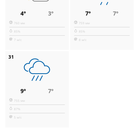
4°
3°
7°
7°
760 мм
759 мм
85%
85%
7 м/с
8 м/с
31
9°
7°
755 мм
87%
5 м/с