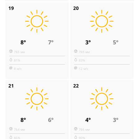
19
20
8°
7°
3°
5°
765 мм
769 мм
81%
83%
8 м/с
12 м/с
21
22
8°
6°
4°
3°
764 мм
766 мм
85%
90%