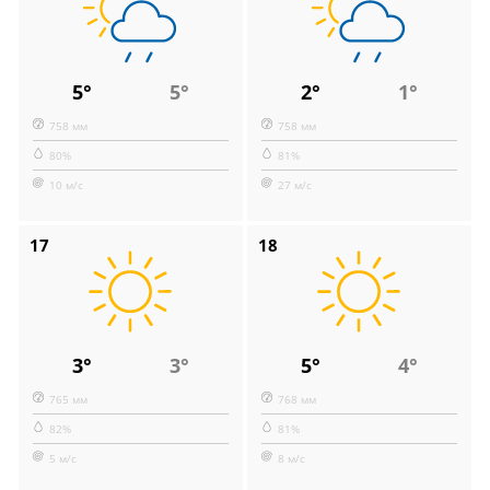
5°
5°
2°
1°
758 мм
758 мм
80%
81%
10 м/с
27 м/с
17
18
3°
3°
5°
4°
765 мм
768 мм
82%
81%
5 м/с
8 м/с