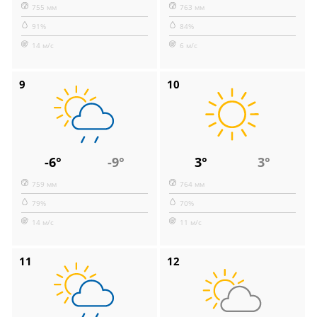
755 мм
763 мм
91%
84%
14 м/с
6 м/с
9
10
-6°
-9°
3°
3°
759 мм
764 мм
79%
70%
14 м/с
11 м/с
11
12