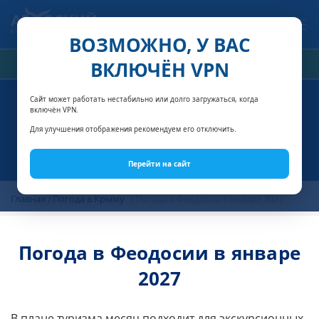
Связаться с нами
ВОЗМОЖНО, У ВАС
ВКЛЮЧЁН VPN
РАСЧЁТ СТОИМОСТИ
Сайт может работать нестабильно или долго загружаться, когда
включён VPN.
Для улучшения отображения рекомендуем его отключить.
Перейти на сайт
Главная
Погода в Крыму
Погода в Феодосии в январе 2027
Погода в Феодосии в январе
2027
В плане туризма месяц подходит для экскурсионных