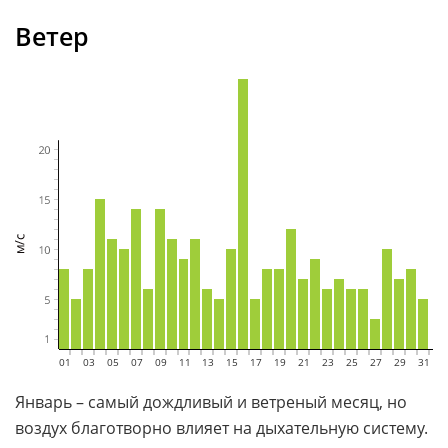
Ветер
01
02
03
04
05
06
07
08
09
10
11
12
13
14
15
16
17
18
19
20
21
22
23
24
25
26
27
28
29
30
31
Январь – самый дождливый и ветреный месяц, но
воздух благотворно влияет на дыхательную систему.