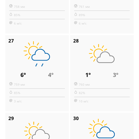
758 мм
761 мм
85%
89%
6 м/с
6 м/с
27
28
6°
4°
1°
3°
759 мм
760 мм
85%
82%
3 м/с
10 м/с
29
30