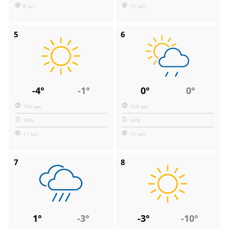
8 м/с
15 м/с
5
6
-4°
-1°
0°
0°
766 мм
758 мм
78%
84%
11 м/с
10 м/с
7
8
1°
-3°
-3°
-10°