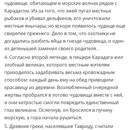
чудовище, обитающем в морских волнах рядом с
Карадагом. Из-за того, что змей пугал местных
рыбаков и убивал дельфинов, его уничтожили
местные янычары, но вскоре появилось чудище еще
свирепее прежнего. Дело в том, что охотники не
догадались разбить яйца в гнезде чудовища, и один
из детенышей заменил своего родителя. .
4. Согласно второй легенде, в пещере Карадага жил
злобный великан, которого местным жителям
приходилось задабривать весьма кровожадным
способом: каждый день ему на обед приводили
красавицу из деревни. Возлюбленный очередной
жертвы пробрался в логово чудовища вместе с ней,
и они хитростью смогли повредить единственный
глаз великана. Ослепнув, он бросился в пучину
морскую, а гора начала рушиться.
5. Древние греки, населявшие Тавриду, считали