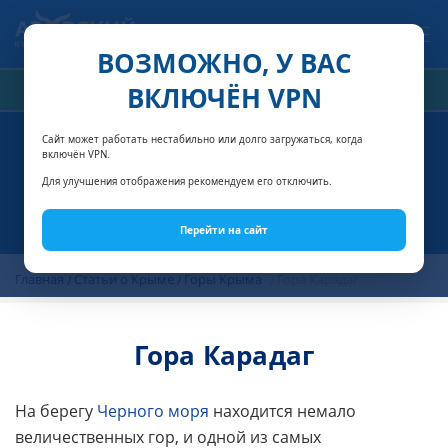
Связаться с нами
ВОЗМОЖНО, У ВАС
ВКЛЮЧЁН VPN
РАСЧЁТ СТОИМОСТИ
Сайт может работать нестабильно или долго загружаться, когда
включён VPN.
Для улучшения отображения рекомендуем его отключить.
Перейти на сайт
Главная
Статьи о Крыме
Горы Крыма
Гора Карадаг
Гора Карадаг
На берегу
Черного моря
находится немало
величественных гор, и одной из самых