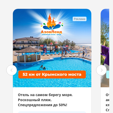
Реклама
Отель на самом берегу моря.
Отд
Роскошный пляж.
акв
Спецпредложения до 50%!
км 
Спе