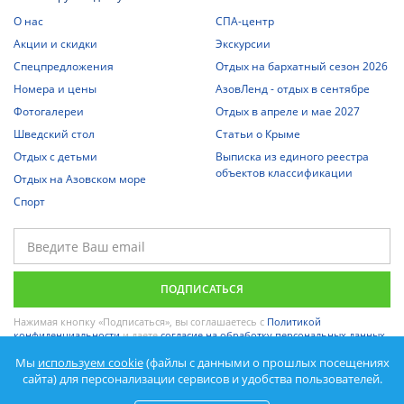
О нас
СПА-центр
Акции и скидки
Экскурсии
Спецпредложения
Отдых на бархатный сезон 2026
Номера и цены
АзовЛенд - отдых в сентябре
Фотогалереи
Отдых в апреле и мае 2027
Шведский стол
Статьи о Крыме
Отдых с детьми
Выписка из единого реестра
объектов классификации
Отдых на Азовском море
Спорт
Нажимая кнопку «Подписаться», вы соглашаетесь с
Политикой
конфиденциальности
и даете
согласие на обработку персональных данных
.
Мы
используем cookie
(файлы с данными о прошлых посещениях
сайта) для персонализации сервисов и удобства пользователей.