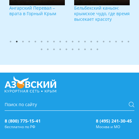
Ангарский Перевал –
Бельбекский каньон:
врата в Горный Крым
крымское чудо, где время
высекает красоту
8 (800) 775-15-41
8 (495) 241-30-45
бесплатно по РФ
Москва и МО