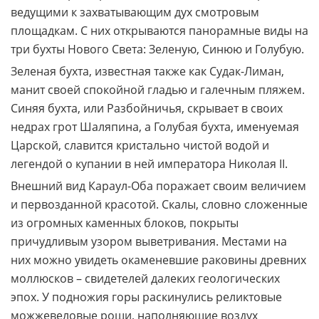
ведущими к захватывающим дух смотровым
площадкам. С них открываются панорамные виды на
три бухты Нового Света: Зеленую, Синюю и Голубую.
Зеленая бухта, известная также как Судак-Лиман,
манит своей спокойной гладью и галечным пляжем.
Синяя бухта, или Разбойничья, скрывает в своих
недрах грот Шаляпина, а Голубая бухта, именуемая
Царской, славится кристально чистой водой и
легендой о купании в ней императора Николая II.
Внешний вид Караул-Оба поражает своим величием
и первозданной красотой. Скалы, словно сложенные
из огромных каменных блоков, покрыты
причудливым узором выветривания. Местами на
них можно увидеть окаменевшие раковины древних
моллюсков – свидетелей далеких геологических
эпох. У подножия горы раскинулись реликтовые
можжевеловые рощи, наполняющие воздух