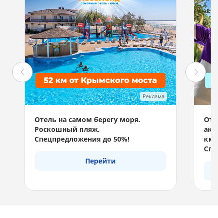
Реклама
Отель на самом берегу моря.
Отд
Роскошный пляж.
акв
Спецпредложения до 50%!
км 
Спе
Перейти