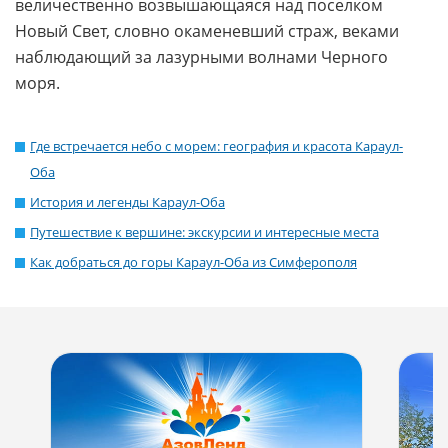
величественно возвышающаяся над поселком
Новый Свет, словно окаменевший страж, веками
наблюдающий за лазурными волнами Черного
моря.
Где встречается небо с морем: география и красота Караул-
Оба
История и легенды Караул-Оба
Путешествие к вершине: экскурсии и интересные места
Как добраться до горы Караул-Оба из Симферополя