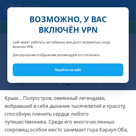
Связаться с нами
ВОЗМОЖНО, У ВАС
ВКЛЮЧЁН VPN
РАСЧЁТ СТОИМОСТИ
Главная
Горы Крыма
Караул-Оба в Крыму: гора-хранитель
Сайт может работать нестабильно или долго загружаться, когда
древних тайн
включён VPN.
Для улучшения отображения рекомендуем его отключить.
Караул-Оба в Крыму: гора-
Перейти на сайт
хранитель древних тайн
Крым… Полуостров, овеянный легендами,
вобравший в себя дыхание тысячелетий и красоту,
способную пленить сердце любого
путешественника. Среди его многочисленных
сокровищ особое место занимает гора Караул-Оба,