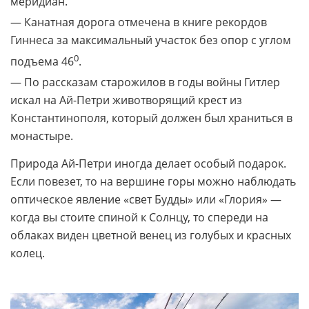
— Серпантин по крутым склонам был проложен при
Александре III в конце XIX века и до сих пор остается
практически в том же виде.
— Водопад Учан-Су на горе Ай-Петри выше Ниагары,
летящий поток низвергается с высоты 98 м.
— На пешем маршруте к вершине 300 поворотов, а
пользовались им три русских императора.
— На плато стоит старая метеостанция, основанная
в 1895 году, и чугунный глобус Ай-Петринский
меридиан.
— Канатная дорога отмечена в книге рекордов
Гиннеса за максимальный участок без опор с углом
0
подъема 46
.
— По рассказам старожилов в годы войны Гитлер
искал на Ай-Петри животворящий крест из
Константинополя, который должен был храниться в