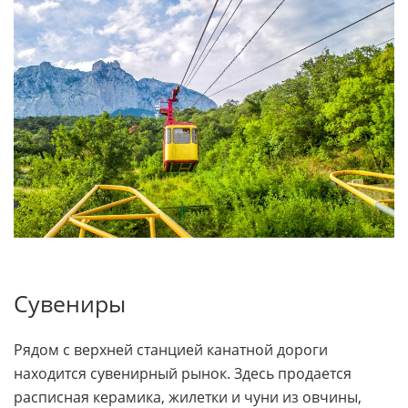
монастыре.
Природа Ай-Петри иногда делает особый подарок.
Если повезет, то на вершине горы можно наблюдать
оптическое явление «свет Будды» или «Глория» —
когда вы стоите спиной к Солнцу, то спереди на
облаках виден цветной венец из голубых и красных
колец.