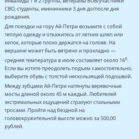
Стоимость единого билета на подъем и спуск:
тариф СТАНДАРТ
— Взрослые (14+) — 1400 рублей.
— Дети (6 - 13) — 700 рублей.
тариф ЛЬГОТНЫЙ*
— Взрослые (14+) — 1000 рублей.
— Дети (6 - 13) — 500 рублей.
* Крымчане, пенсионеры, многодетные семьи,
инвалиды 1 и 2 группы, ветераны ВОВ/участники
СВО, студенты, именинники 3 дня до/после дня
рождения.
Для поездки на гору Ай-Петри возьмите с собой
теплую одежду и откажитесь от летних шляп или
кепок, которые плохо держатся на голове. На
вершине может быть ветрено и прохладно —
0
средняя температура в июле составляет около 16
.