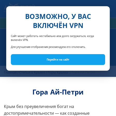
Связаться с нами
ВОЗМОЖНО, У ВАС
ВКЛЮЧЁН VPN
РАСЧЁТ СТОИМОСТИ
Сайт может работать нестабильно или долго загружаться, когда
включён VPN.
Для улучшения отображения рекомендуем его отключить.
Перейти на сайт
Главная
Статьи о Крыме
Горы Крыма
Гора Ай-Петри
Гора Ай-Петри
Крым без преувеличения богат на
достопримечательности — как созданные