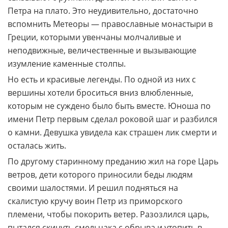
знаменитых зубцов. Это гигантский коралловый риф,
свидетельствующий о том, что когда-то вся
территория Крыма была скрыта под водой.
На протяжении тысячелетий опускалось дно
древнейшего океана Тетис. Колонии кораллов
медленно и кропотливо «надстраивали» свои рифы.
Но однажды стала подниматься земная кора, а
вместе с ним показался из моря и окаменел массив.
Название горы переводят с греческого и части
связывают с руинами древней обители Святого
Петра на плато. Это неудивительно, достаточно
вспомнить Метеоры — православные монастыри в
Греции, которыми увенчаны молчаливые и
неподвижные, величественные и вызывающие
изумление каменные столпы.
Но есть и красивые легенды. По одной из них с
вершины хотели броситься вниз влюбленные,