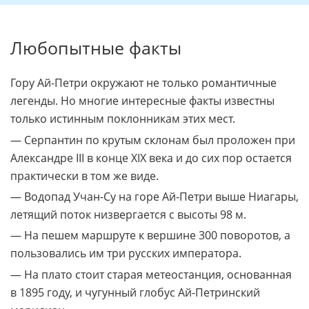
Если вы хотите преодолеть подъем самостоятельно,
выберите обувь с толстой нескользящей подошвой.
Между зубцами Ай-Петри натянуты веревочные
мосты длиной около 45 м каждый. Любителей
экстремальных ощущений страхуют стальными
тросами. Пройти над бездной на
головокружительной высоте можно за 500,00
рублей.
Любопытные факты
Гору Ай-Петри окружают не только романтичные
легенды. Но многие интересные факты известны
только истинным поклонникам этих мест.