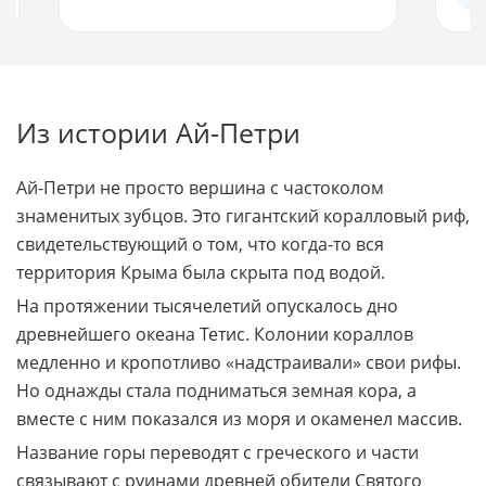
Отель на самом берегу моря.
Отд
Роскошный пляж.
акв
Спецпредложения до 50%!
км 
Спе
Перейти
Из истории Ай-Петри
Ай-Петри не просто вершина с частоколом