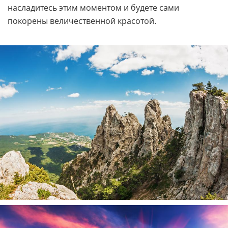
Гора Ай-Петри: фото
Прав был Владимир Высоцкий, когда сказал: «Лучше
гор могут быть только горы, на которых ещё не
бывал». Поднимитесь на вершину, чтобы убедиться
в этом, и почувствуйте мир у себя под ногами.
Мы приготовили для вас самые впечатляющие
фотографии горы Ай-Петри. Покорите её,
насладитесь этим моментом и будете сами
покорены величественной красотой.