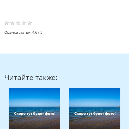
Подъем на гору Ай-Петри — это возможность
увидеть потрясающие панорамы, погрузиться с
головой в удивительную крымскую природу и увезти
с собой запас положительных эмоций на целый год.
Неподъемный багаж, доверху заполненный
незабываемыми впечатлениями, вам также
гарантирован. Ради него стоит стать покорителями
вершин.
Оценка статьи:
4.6
/
5