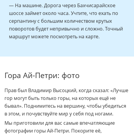
Добраться до подножия можно двумя
способами.
— На общественном транспорте. От Ялтинского
автовокзала отправляются автобусы №115,
маршрутка 142, 107, 128 выйти на остановке
«Гаспра». Откуда отправляетесь вверх на
канатной дороге. Пешком дойти до
Туристического центра Ай-Петри (1 мин). До
станции «Сосновый Бор» организовано
автобусное сообщение.
— На машине. Дорога через Бахчисарайское
шоссе займет около часа. Учтите, что ехать по
серпантину с большим количеством крутых
поворотов будет непривычно и сложно. Точный
маршрут можете посмотреть на карте.