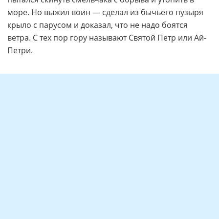
которым не суждено было быть вместе. Юноша по
имени Петр первым сделал роковой шаг и разбился
о камни. Девушка увидела как страшен лик смерти и
осталась жить.
По другому старинному преданию жил на горе Царь
ветров, дети которого приносили беды людям
своими шалостями. И решил подняться на
скалистую кручу воин Петр из приморского
племени, чтобы покорить ветер. Разозлился царь,
пытался скинуть смельчака с обрыва и утопить в
море. Но выжил воин — сделал из бычьего пузыря
крыло с парусом и доказал, что не надо боятся
ветра. С тех пор гору называют Святой Петр или Ай-
Петри.