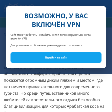
Связаться с нами
ВОЗМОЖНО, У ВАС
ВКЛЮЧЁН VPN
РАСЧЁТ СТОИМОСТИ
Главная
Статьи о Крыме
Пляжи в Крыму
Арабатская стрелка
Сайт может работать нестабильно или долго загружаться, когда
включён VPN.
Для улучшения отображения рекомендуем его отключить.
Арабатская стрелка
Перейти на сайт
Для тех, кто привык отдыхать в условиях
абсолютного комфорта, Арабатская стрелка
покажется огромным диким пляжем и местом, где
нет ничего привлекательного для современного
туриста. Но среди путешественников много
любителей самостоятельного отдыха без особых
благ цивилизации, для которых Арабатская коса на