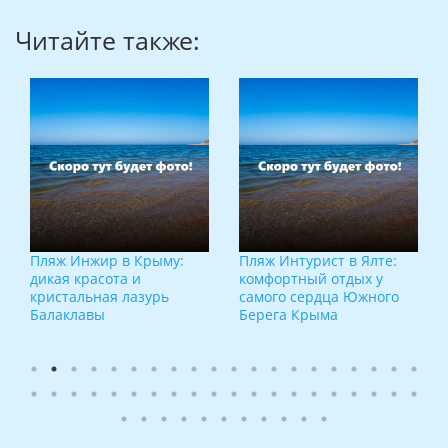
Читайте также:
Пляж Инжир в Крыму:
Пляж Интурист в Ялте:
дикая красота и
комфортный отдых у
кристальная лазурь
самого сердца Южного
Балаклавы
Берега Крыма