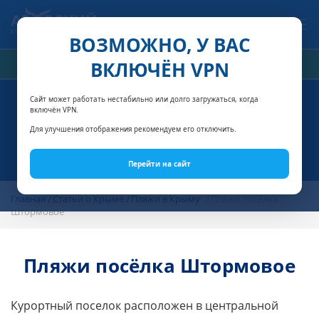
Связаться с нами
ВОЗМОЖНО, У ВАС
ВКЛЮЧЁН VPN
РАСЧЁТ СТОИМОСТИ
Сайт может работать нестабильно или долго загружаться, когда
включён VPN.
Для улучшения отображения рекомендуем его отключить.
Перейти на сайт
Главная
Статьи о Крыме
Пляжи в Крыму
Пляжи посёлка
Штормовое
Пляжи посёлка Штормовое
Курортный поселок расположен в центральной