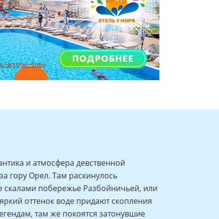
мантика и атмосфера девственной
за гору Орел. Там раскинулось
е скалами побережье Разбойничьей, или
яркий оттенок воде придают скопления
легендам, там же покоятся затонувшие