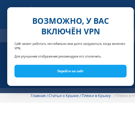
ВОЗМОЖНО, У ВАС
ВКЛЮЧЁН VPN
ОТЕЛИ
СПЕЦПРЕДЛОЖЕНИЯ
АКЦИИ
НОМЕРА И
Сайт может работать нестабильно или долго загружаться, когда включён
VPN.
Для улучшения отображения рекомендуем его отключить.
Перейти на сайт
Главная
Статьи о Крыме
Пляжи в Крыму
Пляжи в Н