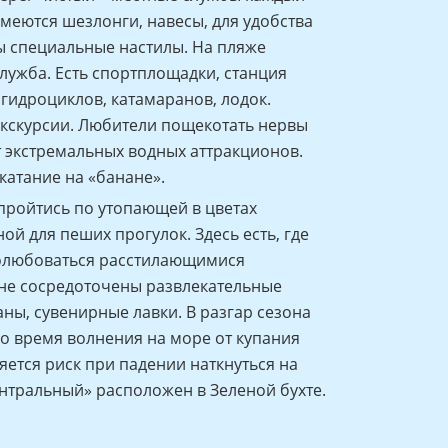
Имеются шезлонги, навесы, для удобства
ы специальные настилы. На пляже
лужба. Есть спортплощадки, станция
 гидроциклов, катамаранов, лодок.
кскурсии. Любители пощекотать нервы
т экстремальных водных аттракционов.
катание на «банане».
пройтись по утопающей в цветах
й для пеших прогулок. Здесь есть, где
полюбоваться расстилающимися
не сосредоточены развлекательные
аны, сувенирные лавки. В разгар сезона
о время волнения на море от купания
яется риск при падении наткнуться на
тральный» расположен в Зеленой бухте.