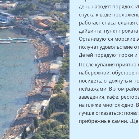
день наводят порядок. 
спуска к воде проложен
работает спасательная с
дайвинга, пункт проката
Организуются морские э
получат удовольствие о
Детей порадуют горки и 
После купания приятно 
набережной, обустроенно
посидеть, отдохнуть и 
пейзажами. В этом райо
заведения, кафе, рестор
на пляже многолюдно. В
лучше отказаться: появл
прибрежные камни. «Цен