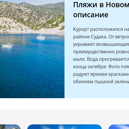
Пляжи в Новом
описание
Курорт расположился н
районе Судака. От ветр
укрывают возвышающиеся
преимущественно ровная
мало. Вода прогревается
конца октября. Фото пл
радуют яркими красками
обилием пышной зелени