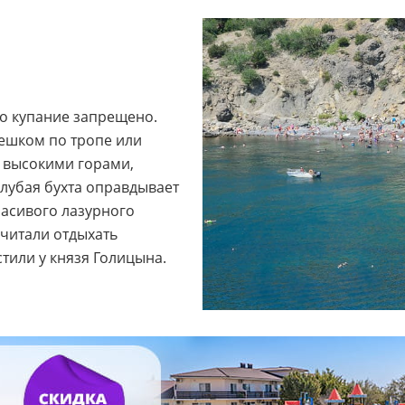
о купание запрещено.
ешком по тропе или
в высокими горами,
убая бухта оправдывает
расивого лазурного
очитали отдыхать
тили у князя Голицына.