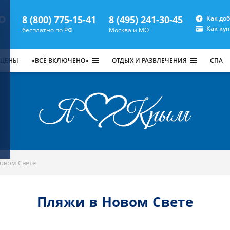
8 (800) 775-15-41
8 (495) 241-30-45
Как до
Как ку
бесплатно по РФ
Москва и МО
 ЦЕНЫ
«ВСЁ ВКЛЮЧЕНО»
ОТДЫХ И РАЗВЛЕЧЕНИЯ
СПА
овом Свете
Пляжи в Новом Свете