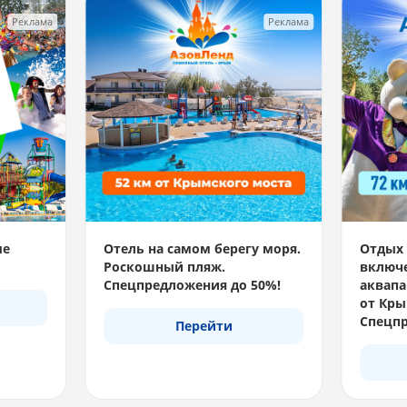
Реклама
Реклама
ые
Отель на самом берегу моря.
Отдых 
Роскошный пляж.
включе
Спецпредложения до 50%!
аквапа
от Кры
Спецпр
Перейти