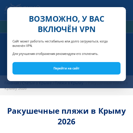
Связаться с нами
ВОЗМОЖНО, У ВАС
ВКЛЮЧЁН VPN
РАСЧЁТ СТОИМОСТИ
Сайт может работать нестабильно или долго загружаться, когда
включён VPN.
Для улучшения отображения рекомендуем его отключить.
Перейти на сайт
Главная
Статьи о Крыме
Пляжи в Крыму
Ракушечные пляжи в
Крыму 2026
Ракушечные пляжи в Крыму
2026