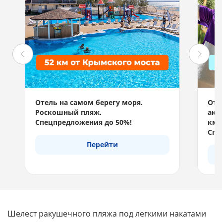
Отель на самом берегу моря.
Отд
Роскошный пляж.
акв
Спецпредложения до 50%!
км 
Спе
Перейти
Шелест ракушечного пляжа под легкими накатами