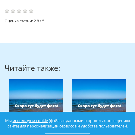
Оценка статьи:
2.8
/
5
Читайте также:
Мы
используем cookie
(файлы с данными о прошлых посещениях
сайта) для персонализации сервисов и удобства пользователей.
Пляж Инжир в Крыму:
Пляж Интурист в Ялте: