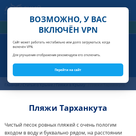
Связаться с нами
ВОЗМОЖНО, У ВАС
ВКЛЮЧЁН VPN
РАСЧЁТ СТОИМОСТИ
Сайт может работать нестабильно или долго загружаться, когда
включён VPN.
Для улучшения отображения рекомендуем его отключить.
Перейти на сайт
Главная
Статьи о Крыме
Пляжи в Крыму
Пляжи Тарханкута
Пляжи Тарханкута
Чистый песок ровных пляжей с очень пологим
входом в воду и буквально рядом, на расстоянии