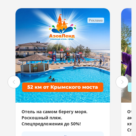
Реклама
Отель на самом берегу моря.
Отд
Роскошный пляж.
акв
Спецпредложения до 50%!
км 
Спе