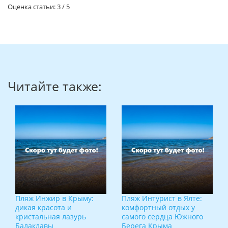
Оценка статьи:
3
/
5
Читайте также:
Пляж Инжир в Крыму:
Пляж Интурист в Ялте:
дикая красота и
комфортный отдых у
кристальная лазурь
самого сердца Южного
Балаклавы
Берега Крыма