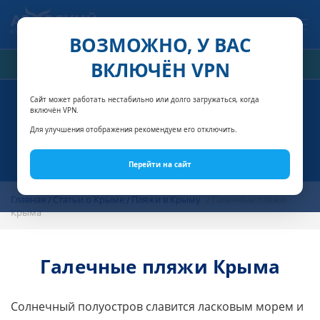
Связаться с нами
ВОЗМОЖНО, У ВАС
ВКЛЮЧЁН VPN
РАСЧЁТ СТОИМОСТИ
Сайт может работать нестабильно или долго загружаться, когда
включён VPN.
Для улучшения отображения рекомендуем его отключить.
Перейти на сайт
Главная
Статьи о Крыме
Пляжи в Крыму
Галечные пляжи
Крыма
Галечные пляжи Крыма
Солнечный полуостров славится ласковым морем и