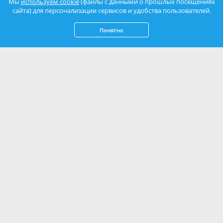
Мы
используем cookie
(файлы с данными о прошлых посещениях
сайта) для персонализации сервисов и удобства пользователей.
Понятно
Нажимая кнопку «Отправить», вы соглашаетесь с
Политикой
конфиденциальности
и даете
согласие на обработку персональных данных
.
Оплата брони
Написать нам: mail@azovsky.ru
Образцы заявлений
Оферта КК «Азовский»
Оферта СО «АзовЛенд»
Договор оферты Трансфер
Правила предоставления услуг
Реквизиты
Контакты
Вакансии
Письмо руководству
О нас
СПА-центр
Акции и скидки
Экскурсии