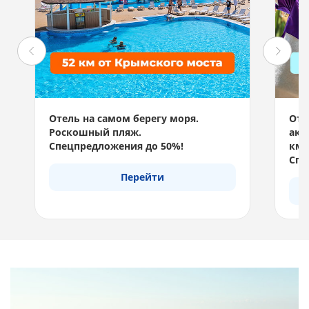
Отель на самом берегу моря.
Отд
Роскошный пляж.
акв
Спецпредложения до 50%!
км 
Спе
Перейти