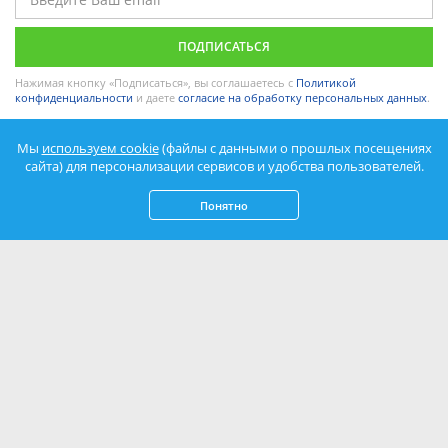
Нажимая кнопку «Подписаться», вы соглашаетесь с
Политикой
конфиденциальности
и даете
согласие на обработку персональных данных
.
Мы
используем cookie
(файлы с данными о прошлых посещениях
сайта) для персонализации сервисов и удобства пользователей.
Понятно
© 2003-2026 Azovsky. Все права защищены.
Копирование и использование текста и графики сайта запрещено.
Информация на сайте не является публичной офертой.
Политика
обработки персональных данных
.
Согласие на обработку
персональных данных
.