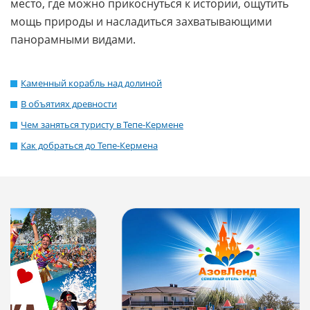
место, где можно прикоснуться к истории, ощутить
мощь природы и насладиться захватывающими
панорамными видами.
Каменный корабль над долиной
В объятиях древности
Чем заняться туристу в Тепе-Кермене
Как добраться до Тепе-Кермена
Отд
акв
км 