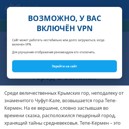
Связаться с нами
ВОЗМОЖНО, У ВАС
ВКЛЮЧЁН VPN
РАСЧЁТ СТОИМОСТИ
Главная
Достопримечательности Крыма
Тепе-Кермен:
Сайт может работать нестабильно или долго загружаться, когда
пещерный город в облаках
включён VPN.
Для улучшения отображения рекомендуем его отключить.
Тепе-Кермен: пещерный
Перейти на сайт
город в облаках
Среди величественных Крымских гор, неподалеку от
знаменитого Чуфут-Кале, возвышается гора Тепе-
Кермен. На ее вершине, словно застывшая во
времени сказка, расположился пещерный город,
хранящий тайны средневековья. Тепе-Кермен – это