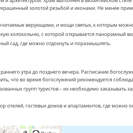
 и архитектурой. Храм выполнен в византийском стиле с
 украшенный золотой резьбой и иконами. Не менее пр
почитаемые верующими, и мощи святых, к которым можн
кую колокольню, с которой открывается панорамный вид
ый сад, где можно отдохнуть и поразмышлять.
 раннего утра до позднего вечера. Расписание богосл
нить, что во время богослужений рекомендуется соблюд
зованных групп туристов – их необходимо заказывать з
р отелей, гостевых домов и апартаментов, где можно о