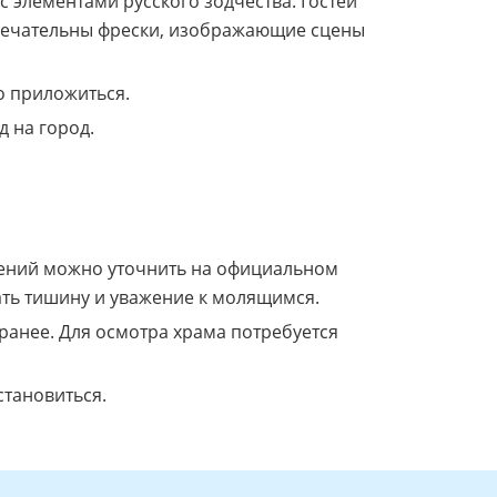
 элементами русского зодчества. Гостей
имечательны фрески, изображающие сцены
о приложиться.
 на город.
ужений можно уточнить на официальном
ать тишину и уважение к молящимся.
аранее. Для осмотра храма потребуется
становиться.