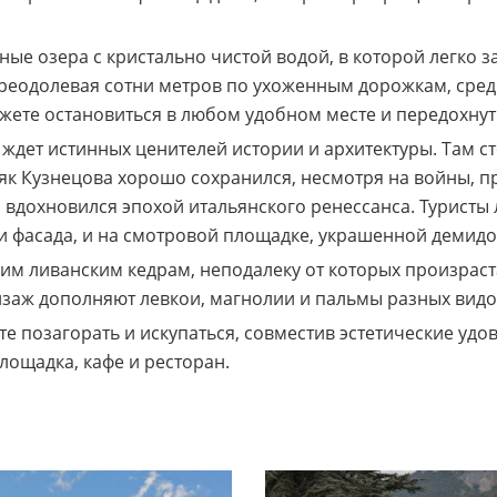
ые озера с кристально чистой водой, в которой легко 
реодолевая сотни метров по ухоженным дорожкам, сред
те остановиться в любом удобном месте и передохнуть
ждет истинных ценителей истории и архитектуры. Там с
к Кузнецова хорошо сохранился, несмотря на войны, пр
 вдохновился эпохой итальянского ренессанса. Туристы 
и фасада, и на смотровой площадке, украшенной демидо
оким ливанским кедрам, неподалеку от которых произрас
йзаж дополняют левкои, магнолии и пальмы разных видо
е позагорать и искупаться, совместив эстетические удов
лощадка, кафе и ресторан.