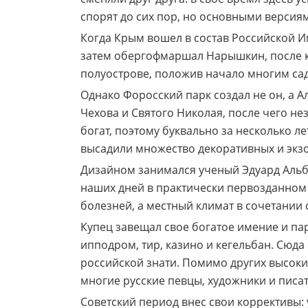
спорят до сих пор, но основными версия
Когда Крым вошел в состав Российской 
затем обергофмаршал Нарышкин, после ко
полуострове, положив начало многим са
Однако Форосский парк создал не он, а А
Чехова и Святого Николая, после чего н
богат, поэтому буквально за несколько л
высадили множество декоративных и экзо
Дизайном занимался ученый Эдуард Альб
наших дней в практически первозданном 
болезней, а местный климат в сочетании
Купец завещал свое богатое имение и па
ипподром, тир, казино и кегельбан. Сюда
российской знати. Помимо других высоки
многие русские певцы, художники и писат
Советский период внес свои коррективы: 