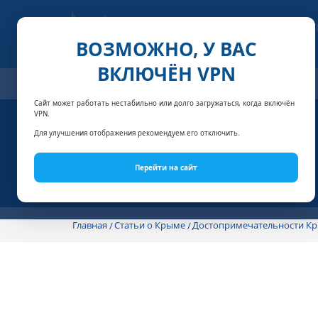
ВОЗМОЖНО, У ВАС
ВКЛЮЧЁН VPN
ОТЕЛИ
СПЕЦПРЕДЛОЖЕНИЯ
АКЦИИ
НОМЕРА И
Сайт может работать нестабильно или долго загружаться, когда включён
VPN.
Для улучшения отображения рекомендуем его отключить.
Перейти на сайт
Главная
Статьи о Крыме
Достопримечательности К