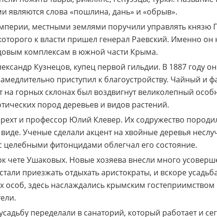
ми являются слова «пошлина, дань» и «обрыв».
Империи, местными землями поручили управлять князю П
торого к власти пришел генерал Раевский. Именно он н
довым комплексам в южной части Крыма.
лександр Кузнецов, купец первой гильдии. В 1887 году 
езамедлительно приступил к благоустройству. Чайный и
ет на горных склонах был воздвигнут великолепный особ
тических пород деревьев и видов растений.
рехт и профессор Юлий Клевер. Их содружество породи
виде. Ученые сделали акцент на хвойные деревья неслу
 с целебными фитонцидами облегчал его состояние.
рк чете Ушаковых. Новые хозяева внесли много усоверш
 стали приезжать отдыхать аристократы, и вскоре усадь
х особ, здесь наслаждались крымским гостеприимством 
ели.
усадьбу переделали в санаторий, который работает и се