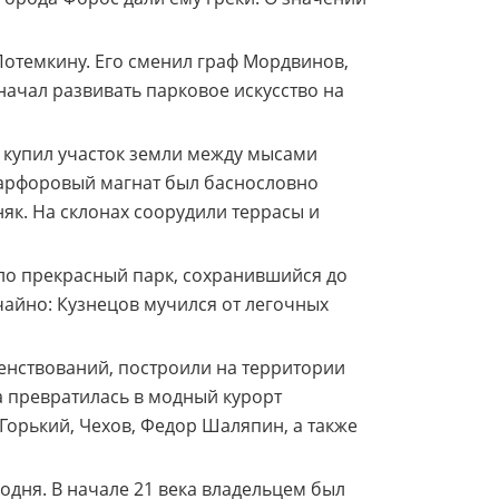
отемкину. Его сменил граф Мордвинов,
ачал развивать парковое искусство на
он купил участок земли между мысами
 фарфоровый магнат был баснословно
няк. На склонах соорудили террасы и
ло прекрасный парк, сохранившийся до
чайно: Кузнецов мучился от легочных
енствований, построили на территории
ба превратилась в модный курорт
Горький, Чехов, Федор Шаляпин, а также
годня. В начале 21 века владельцем был