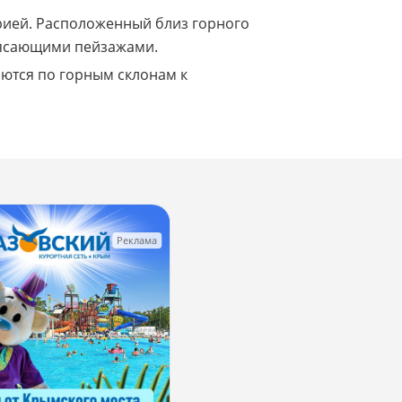
орией. Расположенный близ горного
трясающими пейзажами.
аются по горным склонам к
Реклама