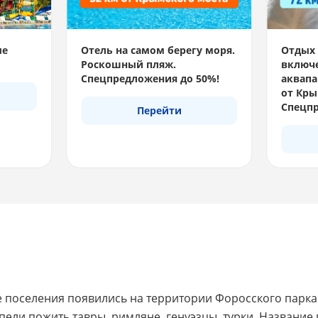
ые
Отель на самом берегу моря.
Отдых 
Роскошный пляж.
включе
Спецпредложения до 50%!
аквапа
от Кры
Спецпр
Перейти
 поселения появились на территории Форосского парка о
спели пожить тавры, римляне, генуэзцы, турки. Название