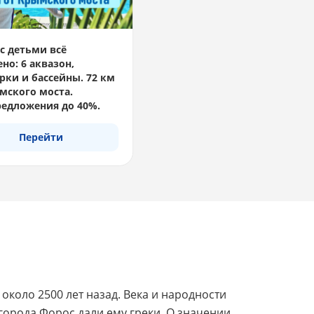
с детьми всё
но: 6 аквазон,
рки и бассейны. 72 км
мского моста.
едложения до 40%.
Перейти
коло 2500 лет назад. Века и народности
 города Форос дали ему греки. О значении