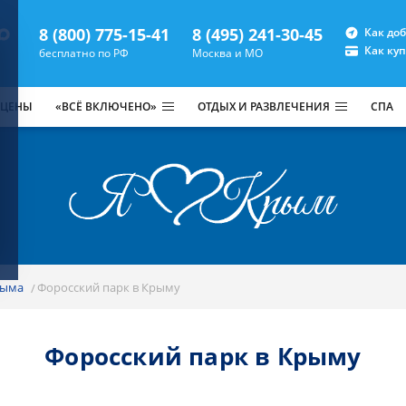
8 (800) 775-15-41
8 (495) 241-30-45
Как до
Как ку
бесплатно по РФ
Москва и МО
 ЦЕНЫ
«ВСЁ ВКЛЮЧЕНО»
ОТДЫХ И РАЗВЛЕЧЕНИЯ
СПА
рыма
Форосский парк в Крыму
Форосский парк в Крыму