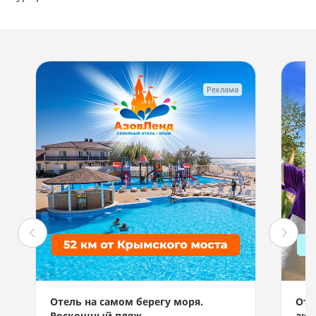
Реклама
Отель на самом берегу моря.
Отд
Роскошный пляж.
акв