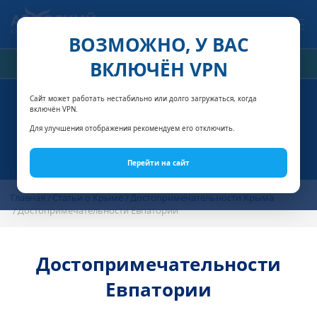
Связаться с нами
ВОЗМОЖНО, У ВАС
ВКЛЮЧЁН VPN
РАСЧЁТ СТОИМОСТИ
Сайт может работать нестабильно или долго загружаться, когда
включён VPN.
Для улучшения отображения рекомендуем его отключить.
Перейти на сайт
Главная
Статьи о Крыме
Достопримечательности Крыма
Достопримечательности Евпатории
Достопримечательности
Евпатории