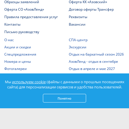
Образцы заявлений
Оферта КК «Азовский»
Оферта СО «АзовЛенд»
Договор оферты Трансфер
Правила предоставления услуг
Реквизиты
Контакты
Вакансии
Письмо руководству
О нас
СПА-центр
Акции и скидки
Экскурсии
Спецпредложения
Отдых на бархатный сезон 2026
Номера и цены
АзовЛенд - отдых в сентябре
Фотогалереи
Отдых в апреле и мае 2027
Шведский стол
Статьи о Крыме
Мы
используем cookie
(файлы с данными о прошлых посещениях
Отдых с детьми
Выписка из единого реестра
сайта) для персонализации сервисов и удобства пользователей.
объектов классификации
Отдых на Азовском море
Спорт
Понятно