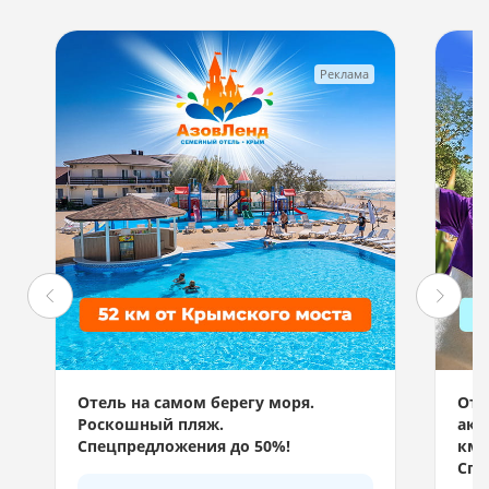
Реклама
Отель на самом берегу моря.
Отд
Роскошный пляж.
акв
Спецпредложения до 50%!
км 
Спе