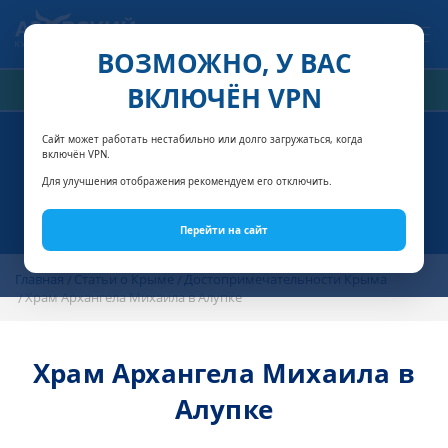
Связаться с нами
ВОЗМОЖНО, У ВАС
ВКЛЮЧЁН VPN
РАСЧЁТ СТОИМОСТИ
Сайт может работать нестабильно или долго загружаться, когда
включён VPN.
Для улучшения отображения рекомендуем его отключить.
Перейти на сайт
Главная
Статьи о Крыме
Достопримечательности Крыма
Храм Архангела Михаила в Алупке
Храм Архангела Михаила в
Алупке