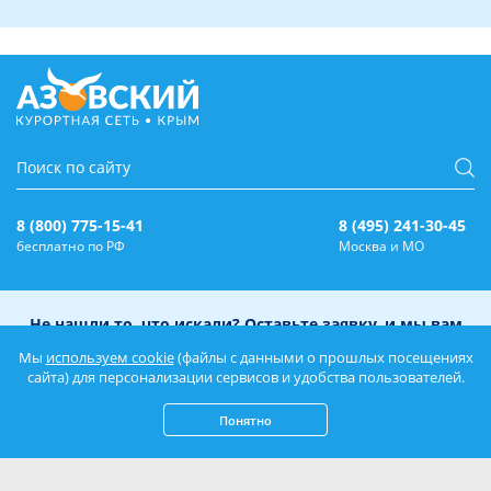
8 (800) 775-15-41
8 (495) 241-30-45
бесплатно по РФ
Москва и МО
Не нашли то, что искали? Оставьте заявку, и мы вам
перезвоним!
Мы
используем cookie
(файлы с данными о прошлых посещениях
сайта) для персонализации сервисов и удобства пользователей.
Понятно