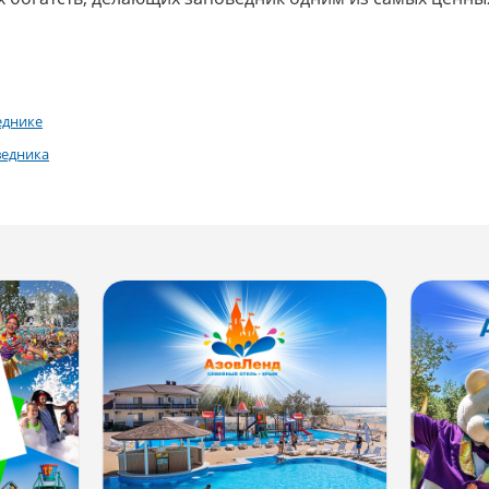
еднике
ведника