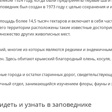
далеком 1924 году, когда были предприняты первые шаги
оведник был создан в 1973 году с целью сохранения и
ощадь более 14,5 тысяч гектаров и включает в себя час
 его территории расположены такие известные достоприм
 множество других живописных мест.
ний, многие из которых являются редкими и эндемичными
. Здесь обитают крымский благородный олень, косуля, ли
ые города и остатки старинных дорог, свидетельствующи
аучный отдел, занимающийся изучением флоры, фауны и
идеть и узнать в заповеднике