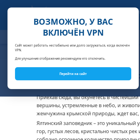
ВОЗМОЖНО, У ВАС
ВКЛЮЧЁН VPN
ОТЕЛИ
СПЕЦПРЕДЛОЖЕНИЯ
АКЦИИ
НОМЕРА И
Сайт может работать нестабильно или долго загружаться, когда включён
VPN.
Главная
Достопримечательности Крыма
Ялтинский
Для улучшения отображения рекомендуем его отключить.
Ялтинс
Перейти на сайт
Приехав сюда, вы окунетесь в чистейший
вершины, устремленные в небо, и живоп
жемчужина крымской природы, ждет вас,
Ялтинский заповедник – это уникальный 
гор, густых лесов, кристально чистых ре
собрано огромное количество природных