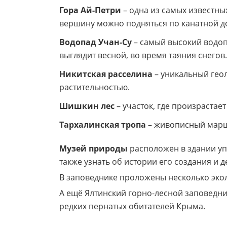
Гора Ай-Петри
– одна из самых известн
вершину можно подняться по канатной д
Водопад Учан-Су
– самый высокий водоп
выглядит весной, во время таяния снегов.
Никитская расселина
– уникальный гео
растительностью.
Шишкин лес
– участок, где произрастае
Тархалинская тропа
– живописный маршр
Музей природы
расположен в здании уп
также узнать об истории его создания и д
В заповеднике проложены несколько эко
А ещё Ялтинский горно-лесной заповедни
редких пернатых обитателей Крыма.