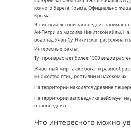
История заповедника в Ялте началась в 
южного берега Крыма. Официально же зап
Крыма.
Ялтинский лесной заповедник занимает пл
Ай-Петри до массива Никитской яйлы. На
водопад Учан-Су, Никитская расселина и
Интересные факты:
Тут произрастает более 1300 видов расте
Животный мир также богат и разнообразен
множество птиц, рептилий и насекомых.
На территории находятся древние пещерн
На территории заповедника действует н
в заповеднике.
Что интересного можно ув