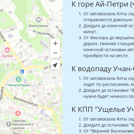
К горе Ай-Петри 
От автовокзала Ялты сяд
отправляется довольно 
Доедьте до конечной ос
минут.
От Мисхора до вершины
дороге. Нижняя станция
конечной остановки авт
приобрести на месте.
К водопаду Учан-
От автовокзала Ялты сяд
ходит по расписанию, к
Доедьте до остановки "
нужно будет немного п
К КПП "Ущелье У
От автовокзала Ялты сяд
Доедьте до остановки "
От "Верхней Васильевк