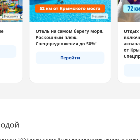
Реклама
Реклама
ые
Отель на самом берегу моря.
Отдых 
Роскошный пляж.
включе
Спецпредложения до 50%!
аквапа
от Кры
Спецпр
Перейти
родой