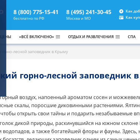
8 (800) 775-15-41
8 (495) 241-30-45
Как до
Как ку
бесплатно по РФ
Москва и МО
 ЦЕНЫ
«ВСЁ ВКЛЮЧЕНО»
ОТДЫХ И РАЗВЛЕЧЕНИЯ
СПА
 горно-лесной заповедник в Крыму
кий горно-лесной заповедник 
 горный воздух, напоенный ароматом сосен и можжевельн
исные скалы, поросшие диковинными растениями. Ялтин
 чтобы открыть свои тайны и подарить незабываемые вп
уголок дикой природы, раскинувшийся на южном склоне 
к и водопадов, а также богатейшей флоры и фауны. Здесь
 богатств, делающих заповедник одним из самых ценн