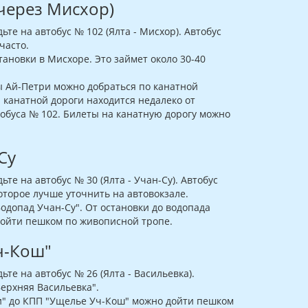
(через Мисхор)
ьте на автобус № 102 (Ялта - Мисхор). Автобус
часто.
тановки в Мисхоре. Это займет около 30-40
 Ай-Петри можно добраться по канатной
 канатной дороги находится недалеко от
обуса № 102. Билеты на канатную дорогу можно
Су
ьте на автобус № 30 (Ялта - Учан-Су). Автобус
оторое лучше уточнить на автовокзале.
Водопад Учан-Су". От остановки до водопада
ройти пешком по живописной тропе.
ч-Кош"
ьте на автобус № 26 (Ялта - Васильевка).
Верхняя Васильевка".
и" до КПП "Ущелье Уч-Кош" можно дойти пешком