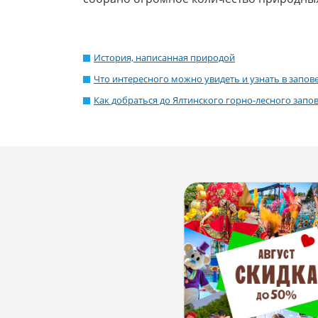
История, написанная природой
Что интересного можно увидеть и узнать в запов
Как добраться до Ялтинского горно-лесного запо