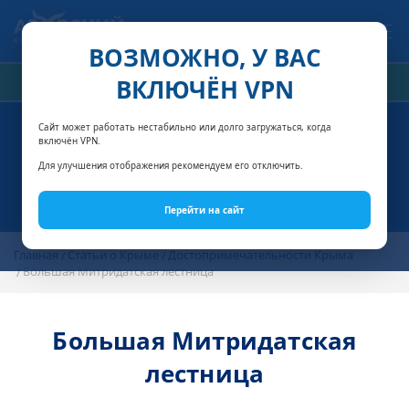
Связаться с нами
ВОЗМОЖНО, У ВАС
ВКЛЮЧЁН VPN
РАСЧЁТ СТОИМОСТИ
Сайт может работать нестабильно или долго загружаться, когда
включён VPN.
Для улучшения отображения рекомендуем его отключить.
Перейти на сайт
Главная
Статьи о Крыме
Достопримечательности Крыма
Большая Митридатская лестница
Большая Митридатская
лестница