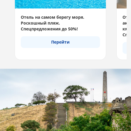
Отель на самом берегу моря.
Отд
Роскошный пляж.
акв
Спецпредложения до 50%!
км 
Спе
Перейти