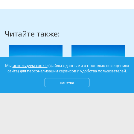
Читайте также:
Мы
используем cookie
(файлы с данными о прошлых посещениях
сайта) для персонализации сервисов и удобства пользователей.
Понятно
Площадь Нахимова в
Екатерининский сад в
Севастополе: сердце
Симферополе: оазис
города-героя
истории и развлечений в
сердце крымской
столицы