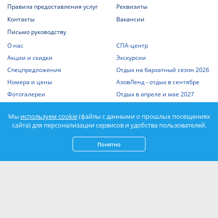
Правила предоставления услуг
Реквизиты
Контакты
Вакансии
Письмо руководству
О нас
СПА-центр
Акции и скидки
Экскурсии
Спецпредложения
Отдых на бархатный сезон 2026
Номера и цены
АзовЛенд - отдых в сентябре
Фотогалереи
Отдых в апреле и мае 2027
Шведский стол
Статьи о Крыме
Мы
используем cookie
(файлы с данными о прошлых посещениях
Отдых с детьми
Выписка из единого реестра
сайта) для персонализации сервисов и удобства пользователей.
объектов классификации
Отдых на Азовском море
Спорт
Понятно
Нажимая кнопку «Подписаться», вы соглашаетесь с
Политикой
конфиденциальности
и даете
согласие на обработку персональных данных
.