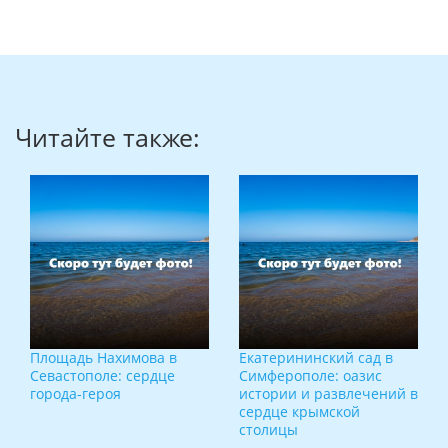
Читайте также:
Площадь Нахимова в
Екатерининский сад в
Севастополе: сердце
Симферополе: оазис
города-героя
истории и развлечений в
сердце крымской
столицы