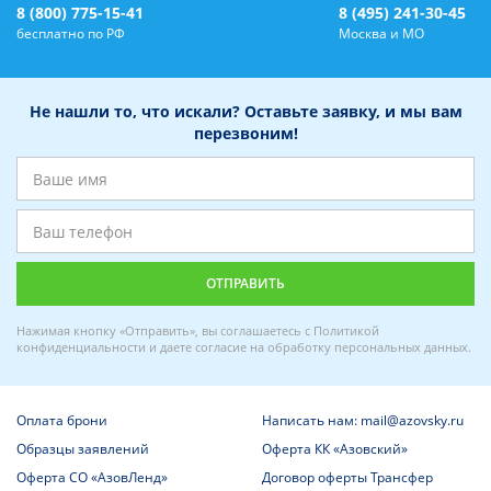
8 (800) 775-15-41
8 (495) 241-30-45
бесплатно по РФ
Москва и МО
Не нашли то, что искали? Оставьте заявку, и мы вам
перезвоним!
Нажимая кнопку «Отправить», вы соглашаетесь с
Политикой
конфиденциальности
и даете
согласие на обработку персональных данных
.
Оплата брони
Написать нам: mail@azovsky.ru
Образцы заявлений
Оферта КК «Азовский»
Оферта СО «АзовЛенд»
Договор оферты Трансфер