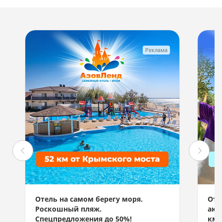
Реклама
Отель на самом берегу моря.
Отд
Роскошный пляж.
акв
Спецпредложения до 50%!
км 