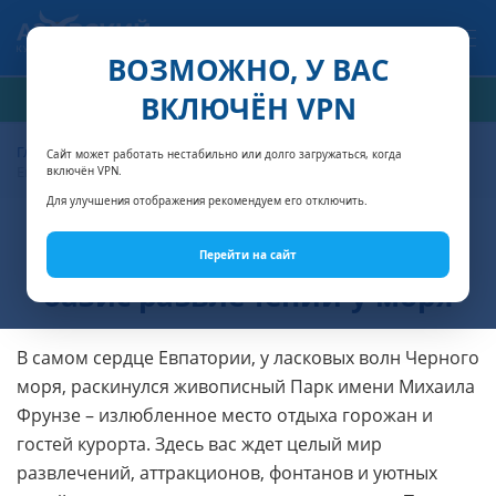
Связаться с нами
ВОЗМОЖНО, У ВАС
ВКЛЮЧЁН VPN
РАСЧЁТ СТОИМОСТИ
Главная
Достопримечательности Крыма
Парк Фрунзе в
Сайт может работать нестабильно или долго загружаться, когда
Евпатории: оазис развлечений у моря
включён VPN.
Для улучшения отображения рекомендуем его отключить.
Парк Фрунзе в Евпатории:
Перейти на сайт
оазис развлечений у моря
В самом сердце Евпатории, у ласковых волн Черного
моря, раскинулся живописный Парк имени Михаила
Фрунзе – излюбленное место отдыха горожан и
гостей курорта. Здесь вас ждет целый мир
развлечений, аттракционов, фонтанов и уютных