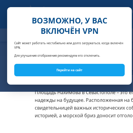
ВОЗМОЖНО, У ВАС
ВКЛЮЧЁН VPN
ОТЕЛИ
СПЕЦПРЕДЛОЖЕНИЯ
АКЦИИ
НОМЕРА И
Сайт может работать нестабильно или долго загружаться, когда включён
VPN.
Главная
Достопримечательности Крыма
Площадь Н
Для улучшения отображения рекомендуем его отключить.
Площадь На
Перейти на сайт
Площадь Нахимова в Севастополе – это е
надежды на будущее. Расположенная на б
свидетельницей важных исторических со
историей, а морской бриз доносит отгол