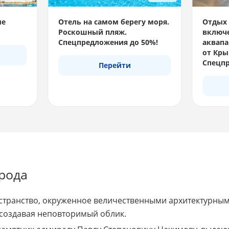
ые
Отель на самом берегу моря.
Отдых 
Роскошный пляж.
включе
Спецпредложения до 50%!
аквапа
от Кры
Спецпр
Перейти
рода
странство, окруженное величественными архитектурны
, создавая неповторимый облик.