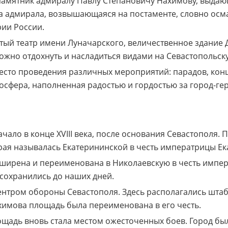
амятник адмиралу Павлу Степановичу Нахимову, выдаю
 адмирала, возвышающаяся на постаменте, словно осм
ии России.
ый театр имени Луначарского, величественное здание Д
ожно отдохнуть и насладиться видами на Севастопольску
есто проведения различных мероприятий: парадов, конц
осфера, наполненная радостью и гордостью за город-ге
ало в конце XVIII века, после основания Севастополя. 
ая называлась Екатерининской в честь императрицы Ека
сширена и переименована в Николаевскую в честь импера
сохранились до наших дней.
нтром обороны Севастополя. Здесь располагались штаб
химова площадь была переименована в его честь.
щадь вновь стала местом ожесточенных боев. Город бы