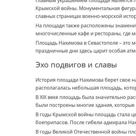
Главным украшением площади является п
Крымской войны. Монументальная фигура
славных страницах военно-морской истор
На площади также расположены знаменит
многочисленные кафе и рестораны, где м
Площадь Нахимова в Севастополе – это м
праздничные дни здесь царит особая атм
Эхо подвигов и славы
История площади Нахимова берет свое нач
располагалась небольшая площадь, котор
В XIX веке площадь была значительно ра
были построены многие здания, которые 
В годы Крымской войны площадь стала це
боеприпасов. После гибели адмирала На
В годы Великой Отечественной войны пло