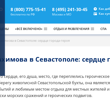
8 (800) 775-15-41
8 (495) 241-30-45
Как до
Как ку
бесплатно по РФ
Москва и МО
 ЦЕНЫ
«ВСЁ ВКЛЮЧЕНО»
ОТДЫХ И РАЗВЛЕЧЕНИЯ
СПА
ахимова в Севастополе: сердце города-героя
химова в Севастополе: сердце г
го сердце, его душа, место, где переплелись героическ
ерегу живописной Севастопольской бухты, она является
бытий и любимым местом отдыха для местных жителей и 
оски морских сражений и героических подвигов.