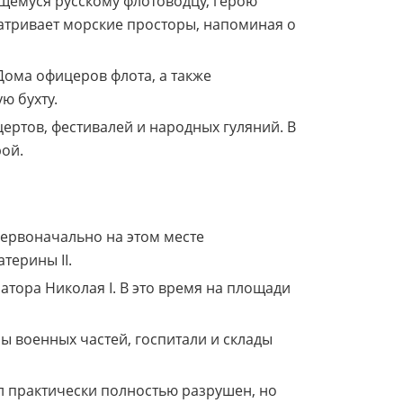
щемуся русскому флотоводцу, герою
атривает морские просторы, напоминая о
ома офицеров флота, а также
ю бухту.
ертов, фестивалей и народных гуляний. В
рой.
Первоначально на этом месте
терины II.
тора Николая I. В это время на площади
ы военных частей, госпитали и склады
л практически полностью разрушен, но