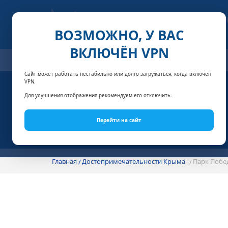
ВОЗМОЖНО, У ВАС
ВКЛЮЧЁН VPN
ОТЕЛИ
СПЕЦПРЕДЛОЖЕНИЯ
АКЦИИ
НОМЕРА И
Сайт может работать нестабильно или долго загружаться, когда включён
VPN.
Для улучшения отображения рекомендуем его отключить.
Перейти на сайт
Главная
Достопримечательности Крыма
Парк Побе