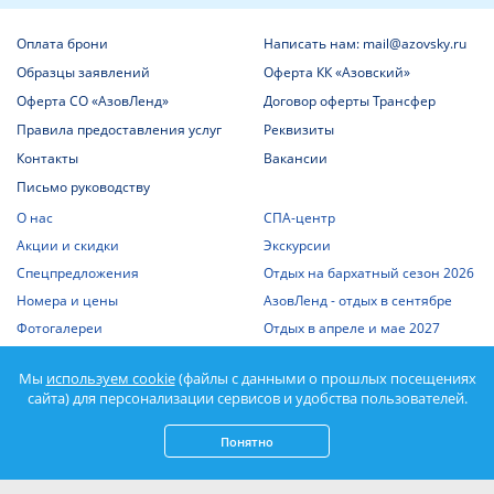
Оплата брони
Написать нам: mail@azovsky.ru
Образцы заявлений
Оферта КК «Азовский»
Оферта СО «АзовЛенд»
Договор оферты Трансфер
Правила предоставления услуг
Реквизиты
Контакты
Вакансии
Письмо руководству
О нас
СПА-центр
Акции и скидки
Экскурсии
Спецпредложения
Отдых на бархатный сезон 2026
Номера и цены
АзовЛенд - отдых в сентябре
Фотогалереи
Отдых в апреле и мае 2027
Шведский стол
Статьи о Крыме
Мы
используем cookie
(файлы с данными о прошлых посещениях
Отдых с детьми
Выписка из единого реестра
сайта) для персонализации сервисов и удобства пользователей.
объектов классификации
Отдых на Азовском море
Спорт
Понятно