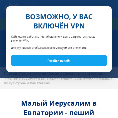
Связаться с нами
ВОЗМОЖНО, У ВАС
ВКЛЮЧЁН VPN
РАСЧЁТ СТОИМОСТИ
Сайт может работать нестабильно или долго загружаться, когда
включён VPN.
Для улучшения отображения рекомендуем его отключить.
Перейти на сайт
Главная
Статьи о Крыме
Достопримечательности Крыма
Малый Иерусалим в Евпатории - пеший туристический маршрут
по культурным памятникам
Малый Иерусалим в
Евпатории - пеший