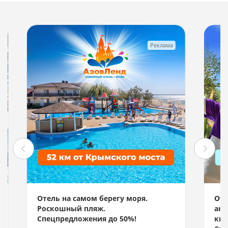
Реклама
Отель на самом берегу моря.
Отд
Роскошный пляж.
акв
Спецпредложения до 50%!
км 