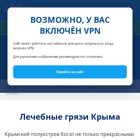
Связаться с нами
ВОЗМОЖНО, У ВАС
ВКЛЮЧЁН VPN
РАСЧЁТ СТОИМОСТИ
Сайт может работать нестабильно или долго загружаться, когда
включён VPN.
Для улучшения отображения рекомендуем его отключить.
Перейти на сайт
Главная
Статьи о Крыме
Интересное о Крыме
Лечебные грязи
Крыма
Лечебные грязи Крыма
Крымский полуостров богат не только прекрасными