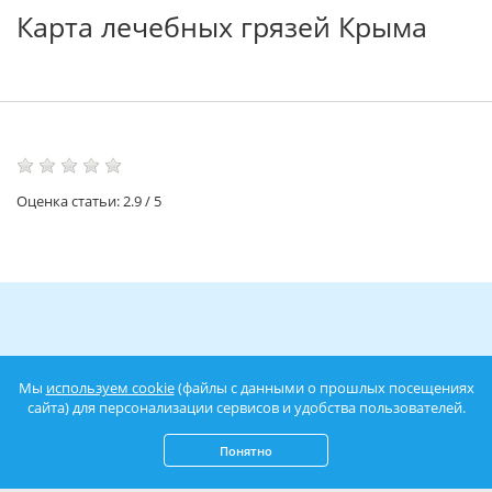
Карта лечебных грязей Крыма
Оценка статьи:
2.9
/
5
Читайте также:
Мы
используем cookie
(файлы с данными о прошлых посещениях
сайта) для персонализации сервисов и удобства пользователей.
Понятно