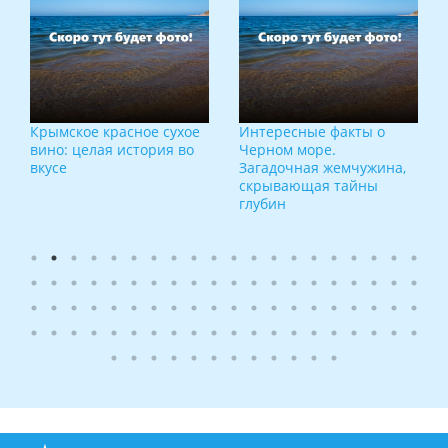
Крымское красное сухое
Интересные факты о
вино: целая история во
Черном море.
вкусе
Загадочная жемчужина,
скрывающая тайны
глубин