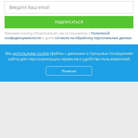
Нажимая кнопку «Подписаться», вы соглашаетесь с
Политикой
конфиденциальности
и даете
согласие на обработку персональных данных
.
Мы
используем cookie
(файлы с данными о прошлых посещениях
сайта) для персонализации сервисов и удобства пользователей.
Понятно
© 2003-2026 Azovsky. Все права защищены.
Копирование и использование текста и графики сайта запрещено.
Информация на сайте не является публичной офертой.
Политика
обработки персональных данных
.
Согласие на обработку