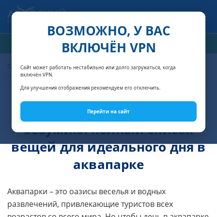
Связаться с нами
ВОЗМОЖНО, У ВАС
ВКЛЮЧЁН VPN
РАСЧЁТ СТОИМОСТИ
Главная
Интересное о Крыме
Готовимся к водному безумию:
Сайт может работать нестабильно или долго загружаться, когда
полный список вещей для идеального дня в аквапарке
включён VPN.
Для улучшения отображения рекомендуем его отключить.
Готовимся к водному
Перейти на сайт
безумию: полный список
вещей для идеального дня в
аквапарке
Аквапарки – это оазисы веселья и водных
развлечений, привлекающие туристов всех
возрастов со всего мира. Но чтобы день в аквапарке