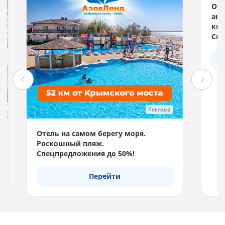
Реклама
Отель на самом берегу моря.
Отд
Роскошный пляж.
акв
Спецпредложения до 50%!
км 
Спе
Перейти