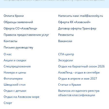
Нажимая кнопку «Отправить», вы соглашаетесь с
Политикой
конфиденциальности
и даете
согласие на обработку персональных данных
.
Оплата брони
Написать нам: mail@azovsky.ru
Образцы заявлений
Оферта КК «Азовский»
Оферта СО «АзовЛенд»
Договор оферты Трансфер
Правила предоставления услуг
Реквизиты
Контакты
Вакансии
Письмо руководству
О нас
СПА-центр
Акции и скидки
Экскурсии
Спецпредложения
Отдых на бархатный сезон 2026
Номера и цены
АзовЛенд - отдых в сентябре
Фотогалереи
Отдых в апреле и мае 2027
Шведский стол
Статьи о Крыме
Отдых с детьми
Выписка из единого реестра
объектов классификации
Отдых на Азовском море
Спорт