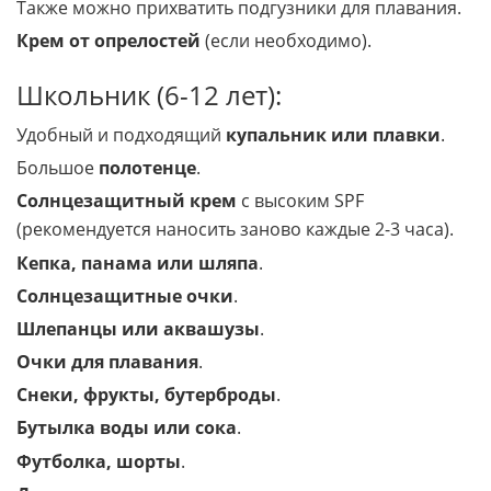
Подгузники
(если ребенок еще пользуется ими).
Также можно прихватить подгузники для плавания.
Крем от опрелостей
(если необходимо).
Школьник (6-12 лет):
Удобный и подходящий
купальник или плавки
.
Большое
полотенце
.
Солнцезащитный крем
с высоким SPF
(рекомендуется наносить заново каждые 2-3 часа).
Кепка, панама или шляпа
.
Солнцезащитные очки
.
Шлепанцы или аквашузы
.
Очки для плавания
.
Снеки, фрукты, бутерброды
.
Бутылка воды или сока
.
Футболка, шорты
.