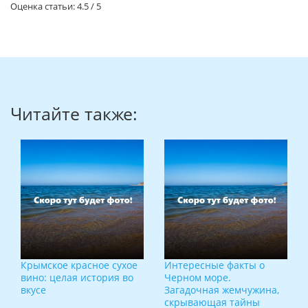
Оценка статьи:
4.5
/
5
Читайте также:
Крымское красное сухое
Интересные факты о
вино: целая история во
Черном море.
вкусе
Загадочная жемчужина,
скрывающая тайны