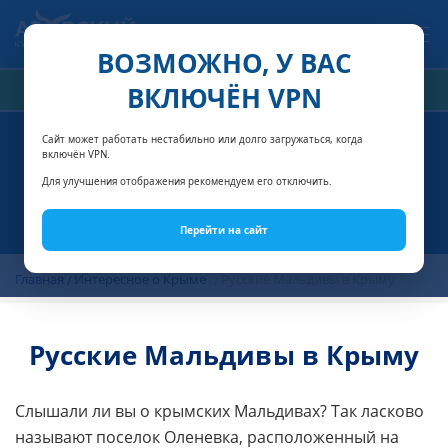
Связаться с нами
ВОЗМОЖНО, У ВАС
ВКЛЮЧЁН VPN
РАСЧЁТ СТОИМОСТИ
Сайт может работать нестабильно или долго загружаться, когда
включён VPN.
Для улучшения отображения рекомендуем его отключить.
Перейти на сайт
Главная
Интересное о Крыме
Русские Мальдивы в Крыму
Русские Мальдивы в Крыму
Слышали ли вы о крымских Мальдивах? Так ласково
называют поселок Оленевка, расположенный на