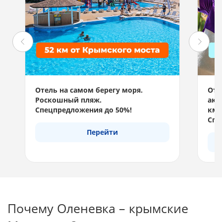
Отель на самом берегу моря.
Отд
Роскошный пляж.
акв
Спецпредложения до 50%!
км 
Спе
Перейти
Почему Оленевка – крымские