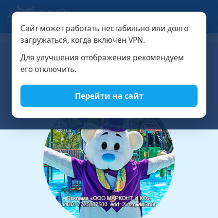
Связаться с нами
Сайт может работать нестабильно или долго
РАСЧЁТ СТОИМОСТИ
загружаться, когда включён VPN.
Для улучшения отображения рекомендуем
«Все включено» — концепция отдыха в
его отключить.
Крыму
Перейти на сайт