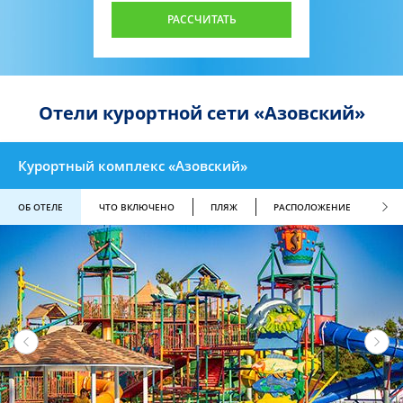
РАССЧИТАТЬ
Отели курортной сети «Азовский»
Курортный комплекс «Азовский»
ОБ ОТЕЛЕ
ЧТО ВКЛЮЧЕНО
ПЛЯЖ
РАСПОЛОЖЕНИЕ
СХ