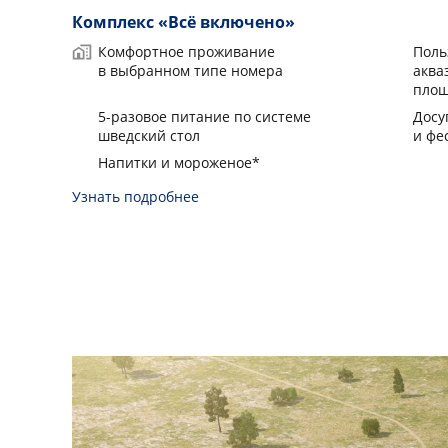
Комплекс «Всё включено»
Комфортное проживание
Поль
в выбранном типе номера
аква
площ
5-разовое питание по системе
Досу
шведский стол
и фе
Напитки и мороженое*
Узнать подробнее