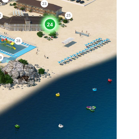
23
2
25
24
28
9