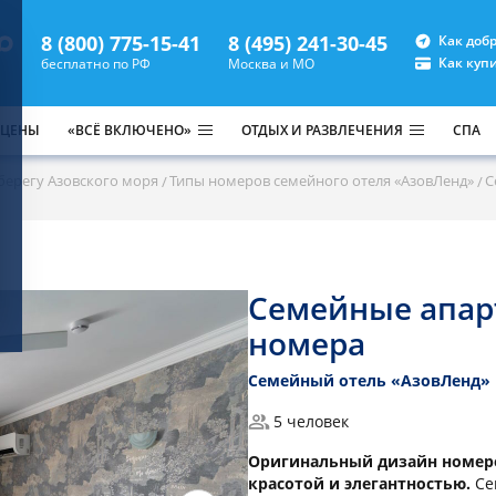
8 (800) 775-15-41
8 (495) 241-30-45
Как доб
Как куп
бесплатно по РФ
Москва и МО
 ЦЕНЫ
«ВСЁ ВКЛЮЧЕНО»
ОТДЫХ И РАЗВЛЕЧЕНИЯ
СПА
 берегу Азовского моря
Типы номеров семейного отеля «АзовЛенд»
С
Семейные апар
номера
Семейный отель «АзовЛенд»
5 человек
Оригинальный дизайн номеров
красотой и элегантностью.
Се