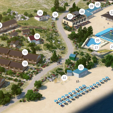
40
39
38
2
35
36
37
8
19
30
2
27
11
10
31
32