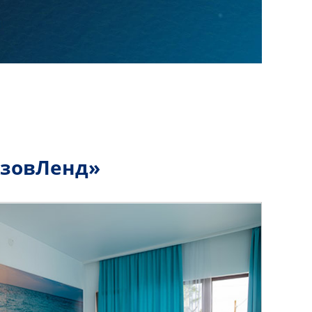
АзовЛенд»