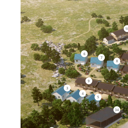
1
6
7
8
9
3
4
5
34