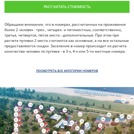
РАССЧИТАТЬ СТОИМОСТЬ
Обращаем внимание, что в номерах, рассчитанных на проживание
более 2 человек - трех-, четырех- и пятиместных, соответственно,
третье, четвертое, пятое места - дополнительные. При этом при
расчете путевки 2 места считаются как основные, а на все остальные
предоставляются скидки. Заселение в номер происходит из расчета
количества человек по путевке - в 3-х, 4-х или 5-ти местные номера.
ПОСМОТРЕТЬ ВСЕ КАТЕГОРИИ НОМЕРОВ
60
65
12
13
14
15
10
16
5
9
52
49
4
54
07
06
26
8
3
27
76
41
72
2
22
7
25
74
23
1
21
43
77