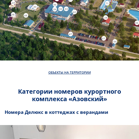
24
71
46
45
02
03
04
42
08
48
28
05
47
07
06
ОБЪЕКТЫ НА ТЕРРИТОРИИ
Категории номеров курортного
комплекса «Азовский»
Номера Делюкс в коттеджах с верандами