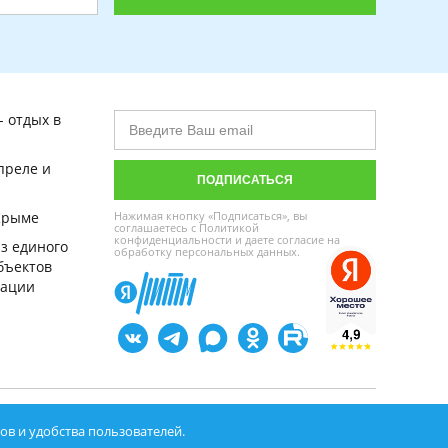
- отдых в
преле и
Крыме
Нажимая кнопку «Подписаться», вы
соглашаетесь с
Политикой
конфиденциальности
и даете
согласие на
з единого
обработку персональных данных
.
бъектов
кации
работки
в и удобства пользователей.
.