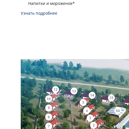
Напитки и мороженое*
Узнать подробнее
12
13
14
15
10
5
9
4
54
8
3
2
7