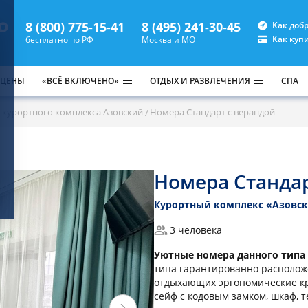
8 (800) 775-15-41
8 (495) 241-30-45
Как доб
Как куп
бесплатно по РФ
Москва и МО
 ЦЕНЫ
«ВСЁ ВКЛЮЧЕНО»
ОТДЫХ И РАЗВЛЕЧЕНИЯ
СПА
 курортного комплекса Азовский
Номера Стандарт с верандой
Номера Стандар
Курортный комплекс «Азовс
3 человека
Уютные номера данного типа
типа гарантированно расположе
отдыхающих эргономические кр
сейф с кодовым замком, шкаф, т