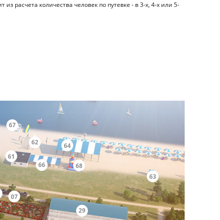
 из расчета количества человек по путевке - в 3-х, 4-х или 5-
67
62
64
61
66
68
63
07
29