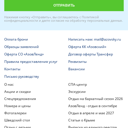
Нажимая кнопку «Отправить», вы соглашаетесь с
Политикой
конфиденциальности
и даете
согласие на обработку персональных данных
.
Оплата брони
Написать нам: mail@azovsky.ru
Образцы заявлений
Оферта КК «Азовский»
Оферта СО «АзовЛенд»
Договор оферты Трансфер
Правила предоставления услуг
Реквизиты
Контакты
Вакансии
Письмо руководству
О нас
СПА-центр
Акции и скидки
Экскурсии
Спецпредложения
Отдых на бархатный сезон 2026
Номера и цены
АзовЛенд - отдых в сентябре
Фотогалереи
Отдых в апреле и мае 2027
Шведский стол
Статьи о Крыме
Отдых с детьми
Выписка из единого реестра