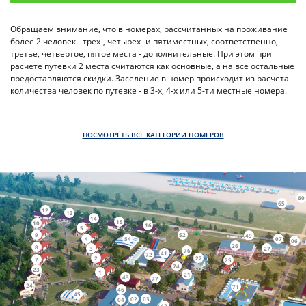
Обращаем внимание, что в номерах, рассчитанных на проживание
более 2 человек - трех-, четырех- и пятиместных, соответственно,
третье, четвертое, пятое места - дополнительные. При этом при
расчете путевки 2 места считаются как основные, а на все остальные
предоставляются скидки. Заселение в номер происходит из расчета
количества человек по путевке - в 3-х, 4-х или 5-ти местные номера.
ПОСМОТРЕТЬ ВСЕ КАТЕГОРИИ НОМЕРОВ
60
65
12
13
14
15
10
16
5
9
52
49
4
54
07
06
26
8
3
27
76
41
72
2
22
7
25
74
23
1
21
43
77
24
71
46
45
02
03
04
42