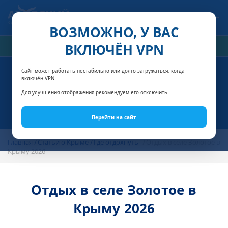
Связаться с нами
ВОЗМОЖНО, У ВАС
ВКЛЮЧЁН VPN
РАСЧЁТ СТОИМОСТИ
Сайт может работать нестабильно или долго загружаться, когда
включён VPN.
Для улучшения отображения рекомендуем его отключить.
Перейти на сайт
Главная
Статьи о Крыме
Где отдохнуть
Отдых в селе Золотое в
Крыму 2026
Отдых в селе Золотое в
Крыму 2026