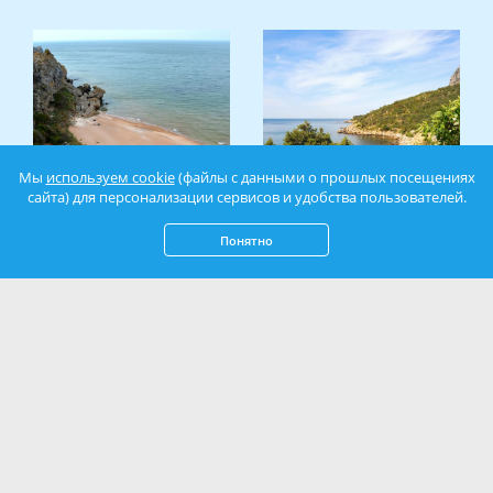
Мы
используем cookie
(файлы с данными о прошлых посещениях
сайта) для персонализации сервисов и удобства пользователей.
Село Новоотрадное в
Анапа или Крым – где
Понятно
Крыму
лучше?