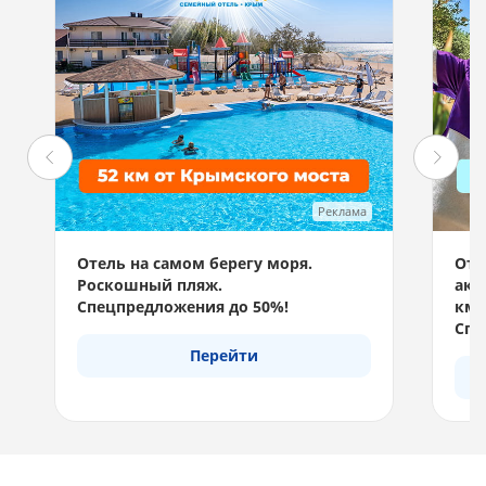
Реклама
Отель на самом берегу моря.
Отд
Роскошный пляж.
акв
Спецпредложения до 50%!
км 
Спе
Перейти