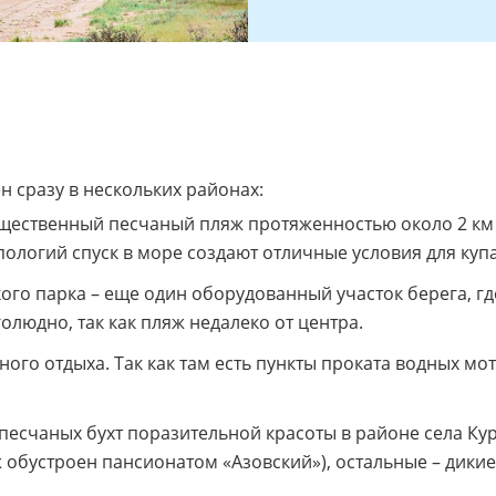
 сразу в нескольких районах:
щественный песчаный пляж протяженностью около 2 км с
ологий спуск в море создают отличные условия для купа
о парка – еще один оборудованный участок берега, где
людно, так как пляж недалеко от центра.
го отдыха. Так как там есть пункты проката водных мот
песчаных бухт поразительной красоты в районе села К
обустроен пансионатом «Азовский»), остальные – дикие