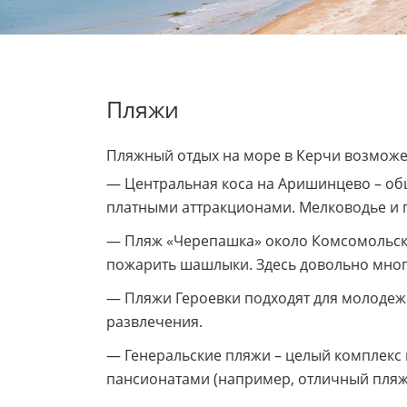
Пляжи
Пляжный отдых на море в Керчи возможен
— Центральная коса на Аришинцево – об
платными аттракционами. Мелководье и п
— Пляж «Черепашка» около Комсомольског
пожарить шашлыки. Здесь довольно много
— Пляжи Героевки подходят для молодежно
развлечения.
— Генеральские пляжи – целый комплекс 
пансионатами (например, отличный пляж 