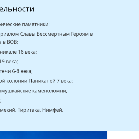
ельности
рические памятники:
ориалом Славы Бессмертным Героям в
 в ВОВ;
никале 18 века;
9 века;
ечи 6-8 века;
й колонии Паникапей 7 века;
имушкайские каменоломни;
;
мекий, Тиритака, Нимфей.