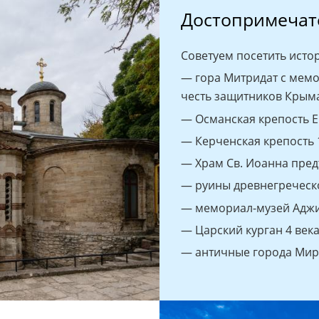
Достопримечат
Советуем посетить исто
— гора Митридат с мем
честь защитников Крыма
— Османская крепость Е
— Керченская крепость 1
— Храм Св. Иоанна предт
— руины древнегреческо
— мемориал-музей Адж
— Царский курган 4 века
— античные города Мир