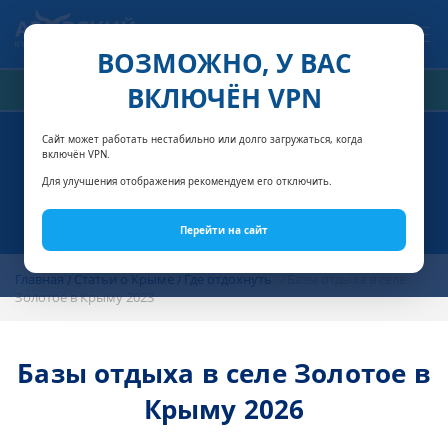
Связаться с нами
ВОЗМОЖНО, У ВАС
ВКЛЮЧЁН VPN
РАСЧЁТ СТОИМОСТИ
Сайт может работать нестабильно или долго загружаться, когда
включён VPN.
Для улучшения отображения рекомендуем его отключить.
Перейти на сайт
Главная
Статьи о Крыме
Где отдохнуть
Базы отдыха в селе
Золотое в Крыму 2023
Базы отдыха в селе Золотое в
Крыму 2026