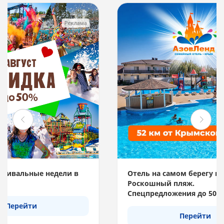
Реклама
Отд
акв
км 
Спе
Отель на самом берегу моря.
Роскошный пляж.
Спецпредложения до 50%!
Перейти