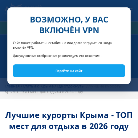
Связаться с нами
ВОЗМОЖНО, У ВАС
ВКЛЮЧЁН VPN
РАСЧЁТ СТОИМОСТИ
Сайт может работать нестабильно или долго загружаться, когда
включён VPN.
Для улучшения отображения рекомендуем его отключить.
Перейти на сайт
Главная
Статьи о Крыме
Где отдохнуть
Лучшие курорты
Крыма - ТОП мест для отдыха в 2024 году
Лучшие курорты Крыма - ТОП
мест для отдыха в 2026 году