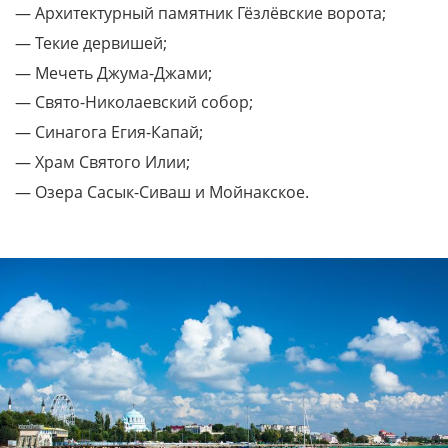
— Архитектурный памятник Гёзлёвские ворота;
— Текие дервишей;
— Мечеть Джума-Джами;
— Свято-Николаевский собор;
— Синагога Егия-Капай;
— Храм Святого Илии;
— Озера Сасык-Сиваш и Мойнакское.