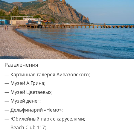
Развлечения
— Картинная галерея Айвазовского;
— Музей А.Грина;
— Музей Цветаевых;
— Музей денег;
— Дельфинарий «Немо»;
— Юбилейный парк с каруселями;
— Beach Club 117;