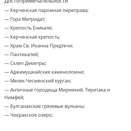
Достопримечательности
— Керченская паромная переправа;
— Гора Митридат;
— Крепость Еникале;
— Керченская крепость;
— Храм Св. Иоанна Предтечи;
— Пантикапей;
— Склеп Деметры;
— Аджимушкайские каменоломни;
— Мелек-Чесменский курган;
— Античные городища Мирмекий, Тиритака и
Нимфей;
— Булганакские грязевые вулканы;
— Чокракское озеро;