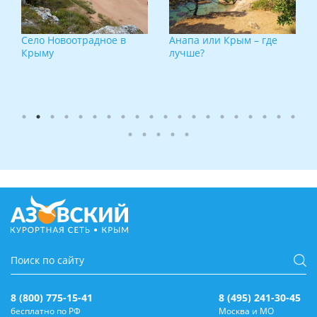
Село Новоотрадное в
Анапа или Крым – где
Крыму
лучше?
8 (800) 775-15-41
8 (495) 241-30-45
бесплатно по РФ
Москва и МО