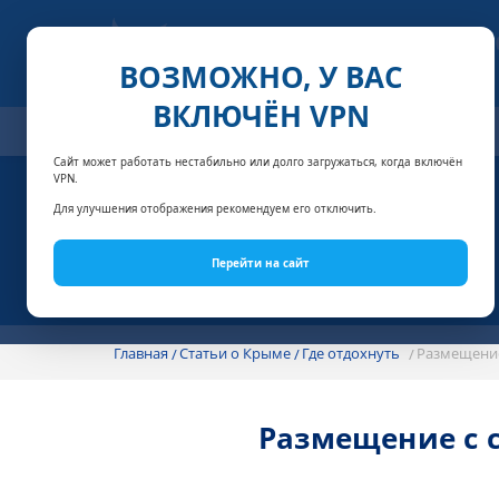
ВОЗМОЖНО, У ВАС
ВКЛЮЧЁН VPN
ОТЕЛИ
СПЕЦПРЕДЛОЖЕНИЯ
АКЦИИ
НОМЕРА И
Сайт может работать нестабильно или долго загружаться, когда включён
VPN.
Для улучшения отображения рекомендуем его отключить.
Перейти на сайт
Главная
Статьи о Крыме
Где отдохнуть
Размещение 
Размещение с с