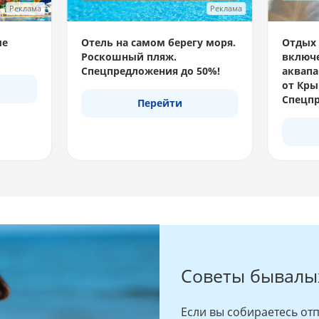
Реклама
Реклама
ые
Отель на самом берегу моря.
Отдых 
Роскошный пляж.
включе
Спецпредложения до 50%!
аквапа
от Кры
Спецпр
Перейти
Советы бывалы
Если вы собираетесь отп