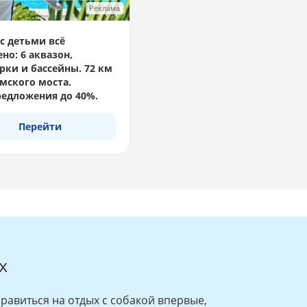
Реклама
с детьми всё
но: 6 аквазон,
рки и бассейны. 72 км
мского моста.
едложения до 40%.
Перейти
х
равиться на отдых с собакой впервые,