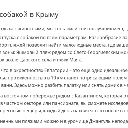
 собакой в Крыму
ыха с животными, мы составили список лучших мест, гд
отпуска с собакой по всем параметрам. Разнообразие 
бор пляжей позволит найти малолюдные места, где ваш
е зоны: Яшмовый пляж рядом со Свето-Георгиевским мон
ок возле Царского села и пляж Маяк.
, что в окрестностях Евпатории – это еще одно идеально
ье протяженностью в 10 км станет потрясающим полем 
анн. Здесь можно разбить палатку или снять домик в ч
 на восточном побережье рядом с Казантипом, которая
 частном секторе или пансионате, вы сможете исследов
ереговые пещеры, каждый день находя что-то новое в 
иненными пляжами можно и в урочище Джангуль неподал